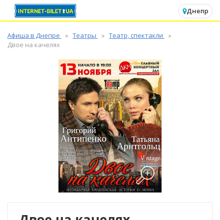
✕
Днепр
Афиша в Днепре
Театры
Театр, спектакли
Двое на качелях
Двое на качелях