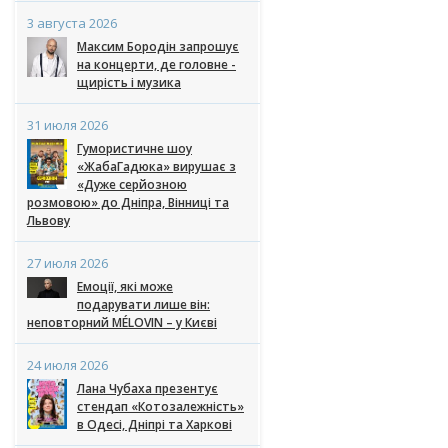
3 августа 2026
Максим Бородін запрошує
на концерти, де головне -
щирість і музика
31 июля 2026
Гумористичне шоу
«ЖабаГадюка» вирушає з
«Дуже серйозною
розмовою» до Дніпра, Вінниці та
Львову
27 июля 2026
Емоції, які може
подарувати лише він:
неповторний MÉLOVIN – у Києві
24 июля 2026
Лана Чубаха презентує
стендап «Котозалежність»
в Одесі, Дніпрі та Харкові