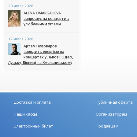
20 июля 2026
ALENA OMARGALIEVA
запрошує на концерти з
улюбленими хітами
17 июля 2026
Артем Пивоваров
зарядить енергією на
концертах у Львові, Одесі,
Луцьку, Вінниці та Хмельницькому
Доставка и оплата
Публичная оферта
Наши кассы
Организаторам
Электронный билет
Продавцам