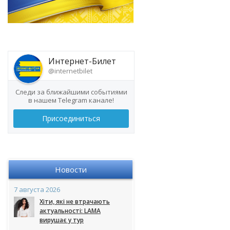
Интернет-Билет
@internetbilet
Следи за ближайшими событиями
в нашем Telegram канале!
Присоединиться
Новости
7 августа 2026
Хіти, які не втрачають
актуальності: LAMA
вирушає у тур