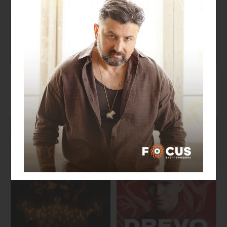
Олександр Пономарьов та
Музыкальный фестиваль
Михайло Хома «Україна
«Cover fest»
переможе»
30 августа, 16:00
27 августа, 18:00