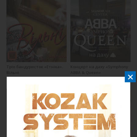
Тріо бандуристок «Етніка».
Концерт на даху «Symphony
Вільні
ABBA & Queen»
23 августа, 18:00
26 августа, 18:30