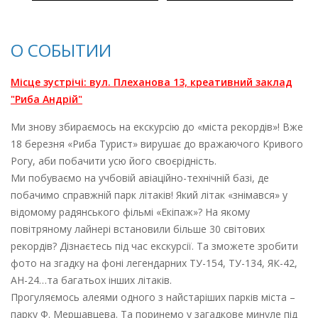
О СОБЫТИИ
Місце зустрічі: вул. Плеханова 13, креативний заклад
"Риба Андрій"
Ми знову збираємось на екскурсію до «міста рекордів»! Вже
18 березня «Риба Турист» вирушає до вражаючого Кривого
Рогу, аби побачити усю його своєрідність.
Ми побуваємо на учбовій авіаційно-технічній базі, де
побачимо справжній парк літаків! Який літак «знімався» у
відомому радянського фільмі «Екіпаж»? На якому
повітряному лайнері встановили більше 30 світових
рекордів? Дізнаєтесь під час екскурсії. Та зможете зробити
фото на згадку на фоні легендарних ТУ-154, ТУ-134, ЯК-42,
АН-24…та багатьох інших літаків.
Прогуляємось алеями одного з найстаріших парків міста –
парку Ф. Мершавцева. Та поринемо у загадкове минуле під