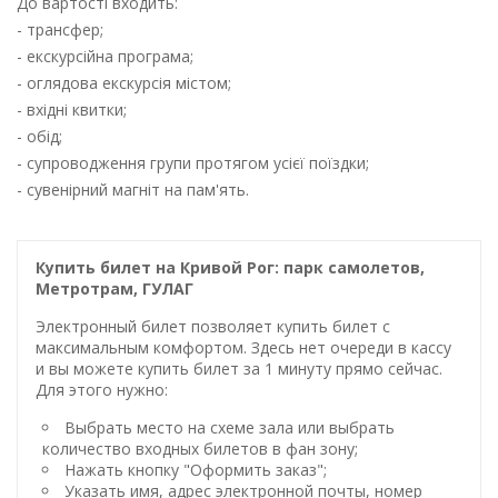
До вартості входить:
- трансфер;
- екскурсійна програма;
- оглядова екскурсія містом;
- вхідні квитки;
- обід;
- супроводження групи протягом усієї поїздки;
- сувенірний магніт на пам'ять.
Купить билет на Кривой Рог: парк самолетов,
Метротрам, ГУЛАГ
Электронный билет позволяет купить билет с
максимальным комфортом. Здесь нет очереди в кассу
и вы можете купить билет за 1 минуту прямо сейчас.
Для этого нужно:
Выбрать место на схеме зала или выбрать
количество входных билетов в фан зону;
Нажать кнопку "Оформить заказ";
Указать имя, адрес электронной почты, номер