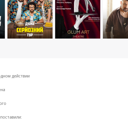
одном действии
ена
ого
 поставили: