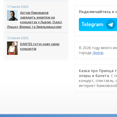
17 июля 2026
Подключайтесь к 
Артем Пивоваров
зарядить енергією на
концертах у Львові, Одесі,
Луцьку, Вінниці та Хмельницькому
13 июля 2026
DANTES готує нову серію
В 2026 году много и
концертів
города
Днепр
.
Казка про Принца т
оперы и балета
. С
концерт, спектакль,
интернет банковско