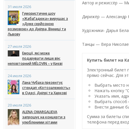
Автор и режиссёр — М
31 июля 2026
Гумористичне шоу
Дирижёр — Александр 
«ЖабаГадюка» вирушає з
«Дуже серйозною
розмовою» до Дніпра, Вінниці та
Художники- Дарья Белая
Львову
Танцы — Вера Николае
27 июля 2026
Емоції, які може
подарувати лише він:
Купить билет на Ка
неповторний MÉLOVIN – у Києві
Электронный билет п
прямо сейчас. Для эт
24 июля 2026
Лана Чубаха презентує
Выбрать место на
стендап «Котозалежність»
Нажать кнопку "
в Одесі, Дніпрі та Харкові
Указать имя, адр
Выбрать способ 
20 июля 2026
Внести данные ба
ALENA OMARGALIEVA
Сумма за билеты спи
запрошує на концерти з
телефона перед вход
улюбленими хітами