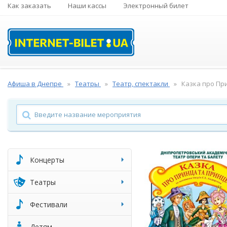
Как заказать
Наши кассы
Электронный билет
Афиша в Днепре
Театры
Театр, спектакли
Казка про При
Концерты
Театры
Фестивали
Детям