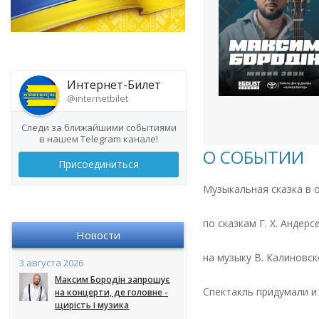
Интернет-Билет
@internetbilet
Следи за ближайшими событиями
в нашем Telegram канале!
О СОБЫТИИ
Присоединиться
Музыкальная сказка в 
по сказкам Г. Х. Андерс
Новости
на музыку В. Калиновск
3 августа 2026
Максим Бородін запрошує
Спектакль придумали и
на концерти, де головне -
щирість і музика