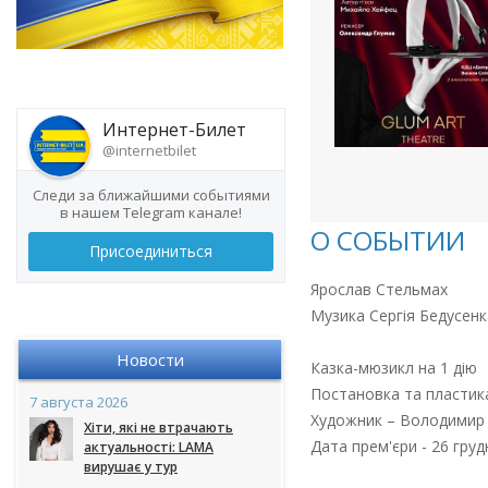
Интернет-Билет
@internetbilet
Следи за ближайшими событиями
в нашем Telegram канале!
О СОБЫТИИ
Присоединиться
Ярослав Стельмах
Музика Сергія Бедусенк
Новости
Казка-мюзикл на 1 дію
Постановка та пластик
7 августа 2026
Художник – Володимир
Хіти, які не втрачають
Дата прем'єри - 26 груд
актуальності: LAMA
вирушає у тур