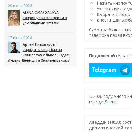
Нажать кнопку "
20 июля 2026
Указать имя, адр
ALENA OMARGALIEVA
Выбрать способ 
запрошує на концерти з
Внести данные ба
улюбленими хітами
Сумма за билеты спи
телефона перед вход
17 июля 2026
Артем Пивоваров
зарядить енергією на
концертах у Львові, Одесі,
Подключайтесь к 
Луцьку, Вінниці та Хмельницькому
В 2026 году много и
города
Днепр
.
Аладдін (10:30) со
драматический теат