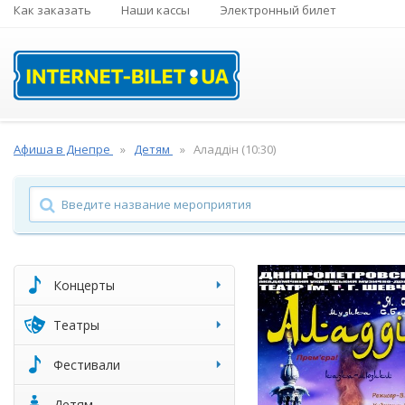
Как заказать
Наши кассы
Электронный билет
Афиша в Днепре
Детям
Аладдін (10:30)
Концерты
Театры
Фестивали
Детям