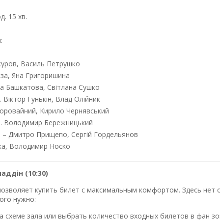
д. 15 хв.
:
куров, Василь Петрушко
за, Яна Григоришина
а Башкатова, Світлана Сушко
. Віктор Гунькін, Влад Олійник
оровайний, Кирило Чернявський
кр. Володимир Бережницький
) – Дмитро Прищепо, Сергій Гордельянов
ка, Володимир Носко
аддін (10:30)
озволяет купить билет с максимальным комфортом. Здесь нет оч
ого нужно:
 схеме зала или выбрать количество входных билетов в фан зо