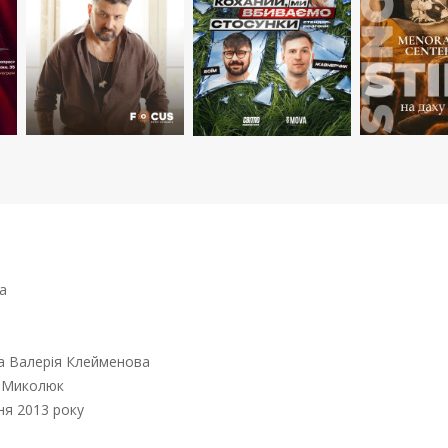
а
а Валерія Клейменова
 Миколюк
ня 2013 року