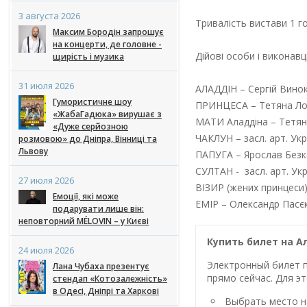
3 августа 2026
Тривалість вистави 1 го
Максим Бородін запрошує
на концерти, де головне -
Дійові особи і виконавці
щирість і музика
31 июля 2026
АЛАДДІН – Сергій Вино
Гумористичне шоу
ПРИНЦЕСА – Тетяна Ло
«ЖабаГадюка» вирушає з
МАТИ Аладдіна – Тетян
«Дуже серйозною
ЧАКЛУН – засл. арт. Укр
розмовою» до Дніпра, Вінниці та
Львову
ПАПУГА – Ярослав Безк
СУЛТАН - засл. арт. У
27 июля 2026
ВІЗИР (жених принцеси
Емоції, які може
ЕМІР – Олександр Пасє
подарувати лише він:
неповторний MÉLOVIN – у Києві
Купить билет на Ал
24 июля 2026
Электронный билет п
Лана Чубаха презентує
прямо сейчас. Для эт
стендап «Котозалежність»
в Одесі, Дніпрі та Харкові
Выбрать место на