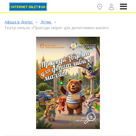
✕
Афіша в Дніпрі
Дітям
Театр ляльок «Пригоди звірят для допитливих малят»