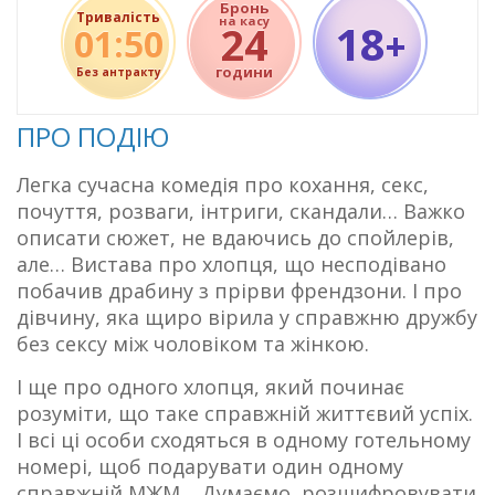
Бронь
Тривалість
на касу
18
24
01:50
+
години
Без антракту
ПРО ПОДІЮ
Легка сучасна комедія про кохання, секс,
почуття, розваги, інтриги, скандали… Важко
описати сюжет, не вдаючись до спойлерів,
але… Вистава про хлопця, що несподівано
побачив драбину з прірви френдзони. І про
дівчину, яка щиро вірила у справжню дружбу
без сексу між чоловіком та жінкою.
І ще про одного хлопця, який починає
розуміти, що таке справжній життєвий успіх.
І всі ці особи сходяться в одному готельному
номері, щоб подарувати один одному
справжній МЖМ… Думаємо, розшифровувати