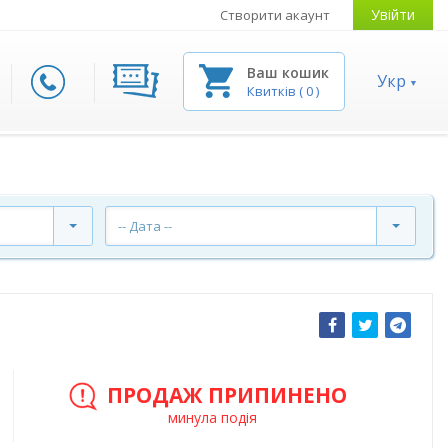
Увійти
Створити акаунт
Ваш кошик
Укр
Квитків
(
0
)
-- Дата --
ПРОДАЖ ПРИПИНЕНО
минула подія