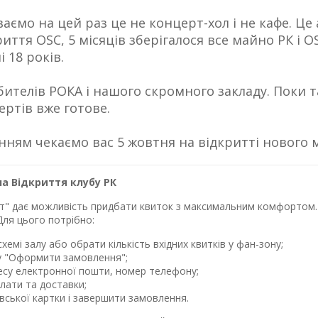
аємо на цей раз це не концерт-хол і не кафе. Ц
риття OSC, 5 місяців зберігалося все майно РК і
 18 років.
бителів РОКА і нашого скромного закладу. Поки т
ртів вже готове.
інням чекаємо вас 5 жовтня на відкритті нового 
а Відкриття клубу РК
лет" дає можливість придбати квиток з максимальним комфортом. 
Для цього потрібно:
хемі залу або обрати кількість вхідних квитків у фан-зону;
у "Оформити замовлення";
ресу електронної пошти, номер телефону;
лати та доставки;
івської картки і завершити замовлення.