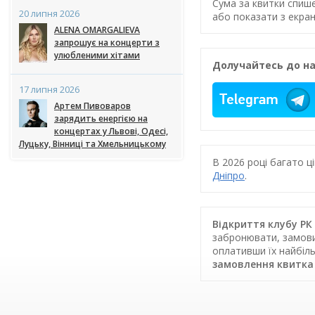
Сума за квитки спиш
20 липня 2026
або показати з екран
ALENA OMARGALIEVA
запрошує на концерти з
улюбленими хітами
Долучайтесь до на
17 липня 2026
Артем Пивоваров
зарядить енергією на
концертах у Львові, Одесі,
Луцьку, Вінниці та Хмельницькому
В 2026 році багато 
Дніпро
.
Відкриття клубу РК 
забронювати, замовит
оплативши їх найбіл
замовлення квитка