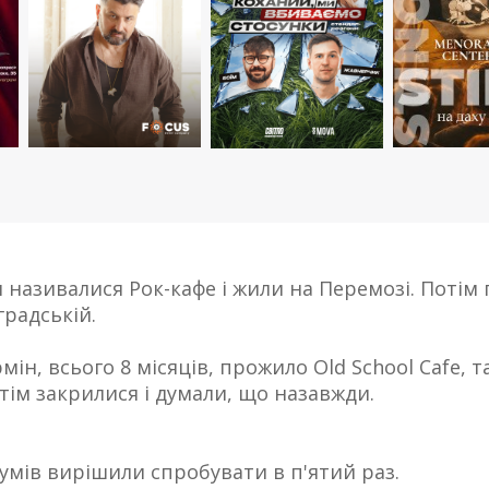
 називалися Рок-кафе і жили на Перемозі. Потім п
градській.
н, всього 8 місяців, прожило Old School Cafe, т
тім закрилися і думали, що назавжди.
думів вирішили спробувати в п'ятий раз.