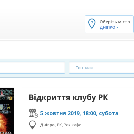
Оберіть місто
✕
ДНІПРО
-- Топ зали --
Відкриття клубу РК
5 жовтня 2019, 18:00, субота
Дніпро
,
РК, Рок-кафе