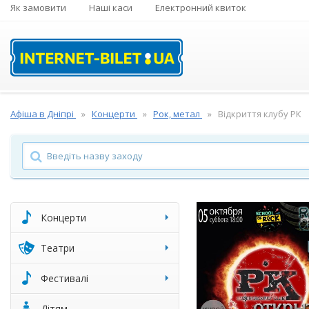
Як замовити
Наші каси
Електронний квиток
Афіша в Дніпрі
Концерти
Рок, метал
Відкриття клубу РК
Концерти
Театри
Фестивалі
Дітям