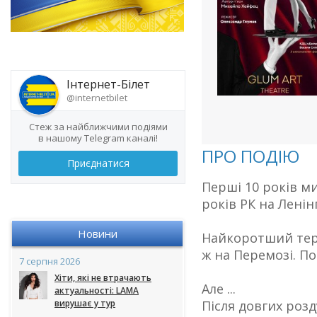
Інтернет-Білет
@internetbilet
Стеж за найближчими подіями
в нашому Telegram каналі!
ПРО ПОДІЮ
Приєднатися
Перші 10 років ми
років РК на Ленін
Новини
Найкоротший термі
ж на Перемозі. По
7 серпня 2026
Хіти, які не втрачають
Але ...
актуальності: LAMA
вирушає у тур
Після довгих роз