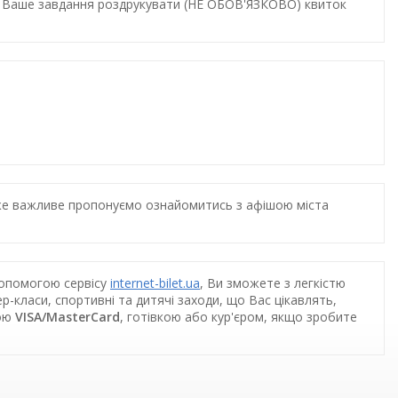
и. Ваше завдання роздрукувати (НЕ ОБОВ'ЯЗКОВО) квиток
дуже важливе пропонуємо ознайомитись з афішою міста
допомогою сервісу
internet-bilet.ua
, Ви зможете з легкістю
-класи, спортивні та дитячі заходи, що Вас цікавлять,
кою
VISA/MasterCard
, готівкою або кур'єром, якщо зробите