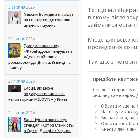
3 серпня 2026
Те, що ми відкрив
Максим Бородін запрошує
в якому після зак
на концерти, де головне -
займалися останні
щирість і музика
31 липня 2026
Місце для всіх лю
Гумористичне шоу
проведення конце
«ЖабаГадюка» вирушає з
«Дуже серйозною
Так що, з нетерп
розмовою» до Дніпра, Вінниці та
Львову
Придбати квиток н
27 липня 2026
Емоції, які може
Сервіс "Інтернет Бі
подарувати лише він:
хвилину саме зараз. 
неповторний MÉLOVIN – у Києві
Обрати місце на с
Натиснути кнопк
24 липня 2026
Вказати ім'я, ад
Лана Чубаха презентує
Обрати спосіб оп
стендап «Котозалежність»
Внести дані банк
в Одесі, Дніпрі та Харкові