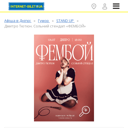
✕
Афіша в Дніпрі
Гумор
STAND UP
Дмитро Тютюн. Сольний стендап «ФЕМБОЙ»