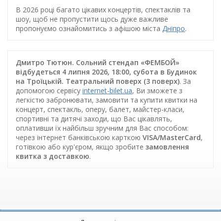
В 2026 році багато цікавих концертів, спектаклів та
шоу, щоб не пропустити щось дуже важливе
пропонуємо ознайомитись з афішою міста
Дніпро
.
Дмитро Тютюн. Сольний стендап «ФЕМБОЙ»
відбудеться 4 липня 2026, 18:00, субота в Будинок
на Троїцькій. Театральний поверх (3 поверх)
. За
допомогою сервісу
internet-bilet.ua
, Ви зможете з
легкістю забронювати, замовити та купити квитки на
концерт, спектакль, оперу, балет, майстер-класи,
спортивні та дитячі заходи, що Вас цікавлять,
оплативши їх найбільш зручним для Вас способом:
через інтернет банківською карткою
VISA/MasterCard
,
готівкою або кур'єром, якщо зробите
замовлення
квитка з доставкою
.