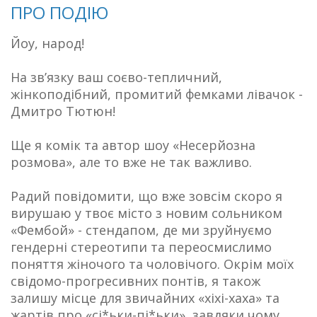
ПРО ПОДІЮ
Йоу, народ!
На звʼязку ваш соєво-тепличний,
жінкоподібний, промитий фемками лівачок -
Дмитро Тютюн!
Ще я комік та автор шоу «Несерйозна
розмова», але то вже не так важливо.
Радий повідомити, що вже зовсім скоро я
вирушаю у твоє місто з новим сольником
«Фембой» - стендапом, де ми зруйнуємо
гендерні стереотипи та переосмислимо
поняття жіночого та чоловічого. Окрім моїх
свідомо-прогресивних понтів, я також
залишу місце для звичайних «хіхі-хаха» та
жартів про «сі*ьки-пі*ьки», завдяки чому