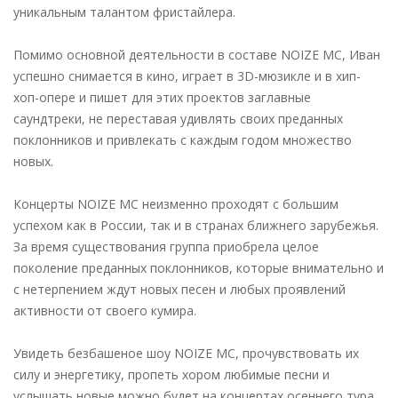
уникальным талантом фристайлера.
Помимо основной деятельности в составе NOIZE MC, Иван
успешно снимается в кино, играет в 3D-мюзикле и в хип-
хоп-опере и пишет для этих проектов заглавные
саундтреки, не переставая удивлять своих преданных
поклонников и привлекать с каждым годом множество
новых.
Концерты NOIZE MC неизменно проходят с большим
успехом как в России, так и в странах ближнего зарубежья.
За время существования группа приобрела целое
поколение преданных поклонников, которые внимательно и
с нетерпением ждут новых песен и любых проявлений
активности от своего кумира.
Увидеть безбашеное шоу NOIZE MC, прочувствовать их
силу и энергетику, пропеть хором любимые песни и
услышать новые можно будет на концертах осеннего тура