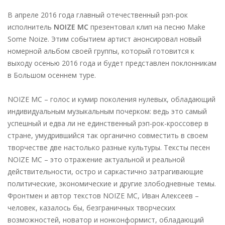
В апреле 2016 года главный отечественный рэп-рок
исполнитель
NOIZE MC
презентовал клип на песню Make
Some Noize. Этим событием артист анонсировал новый
номерной альбом своей группы, который готовится к
выходу осенью 2016 года и будет представлен поклонникам
в Большом осеннем туре.
NOIZE MC – голос и кумир поколения нулевых, обладающий
индивидуальным музыкальным почерком: ведь это самый
успешный и едва ли не единственный рэп-рок-кроссовер в
стране, умудрившийся так органично совместить в своем
творчестве две настолько разные культуры. Тексты песен
NOIZE MC – это отражение актуальной и реальной
действительности, остро и саркастично затрагивающие
политические, экономические и другие злободневные темы.
Фронтмен и автор текстов NOIZE MC, Иван Алексеев –
человек, казалось бы, безграничных творческих
возможностей, новатор и нонконформист, обладающий