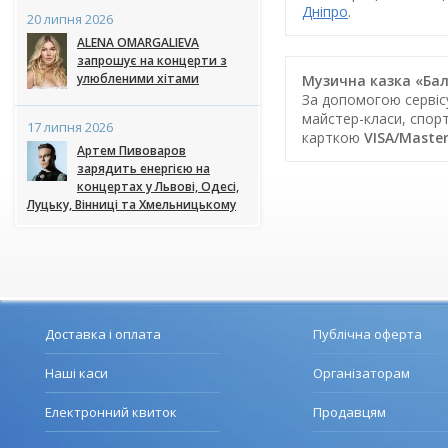
Дніпро
.
20 липня 2026
ALENA OMARGALIEVA
запрошує на концерти з
улюбленими хітами
Музична казка «Бал 
За допомогою серві
майстер-класи, спорт
17 липня 2026
карткою
VISA/Maste
Артем Пивоваров
зарядить енергією на
концертах у Львові, Одесі,
Луцьку, Вінниці та Хмельницькому
Доставка і оплата
Публічна оферта
Наші каси
Організаторам
Електронний квиток
Продавцям