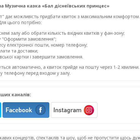
а Музична казка «Бал діснеївських принцес»
лет" дає можливість придбати квиток з максимальним комфортом. 
Для цього потрібно:
хемі залу або обрати кількість вхідних квитків у фан-зону;
у "Оформити замовлення";
ресу електронної пошти, номер телефону;
лати та доставки;
івської картки і завершити замовлення.
еться автоматично, а квиток прийде на пошту через 1-2 хвилин
у телефону перед входом у залу.
ших каналів:
цікавих концертів, спектаклів та шоу, щоб не пропустити щось 