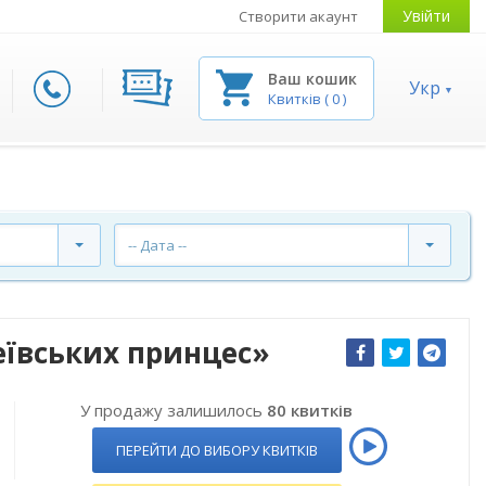
Увійти
Створити акаунт
Ваш кошик
Укр
Квитків
(
0
)
-- Дата --
еївських принцес»
У продажу залишилось
80 квитків
ПЕРЕЙТИ ДО ВИБОРУ КВИТКІВ