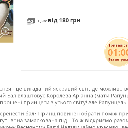
від 180 грн
Ціна:
Триваліст
01:0
Без антрак
снея - це вигаданий яскравий світ, де можливо в
ий Бал влаштовує Королева Аріанна (мати Рапунц
рошені принцеси з усього світу! Але Рапунцель 
перенести бал? Принц повинен обрати поміж принц
тут, вона замаскована під... То ж відкриємо раз
еликому Весняному Балу! Надзвичайно красиво, ве