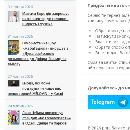
Придбати квиток н
3 серпня 2026
Максим Бородін запрошує
Сервіс "Інтернет Бі
на концерти, де головне -
хвилину саме зараз. 
щирість і музика
Обрати місце на с
Натиснути кнопк
31 липня 2026
Вказати ім'я, ад
Гумористичне шоу
Обрати спосіб оп
«ЖабаГадюка» вирушає з
Внести дані банк
«Дуже серйозною
розмовою» до Дніпра, Вінниці та
Сума за квитки спиш
Львову
або показати з екран
27 липня 2026
Емоції, які може
Долучайтесь до на
подарувати лише він:
неповторний MÉLOVIN – у Києві
24 липня 2026
Лана Чубаха презентує
стендап «Котозалежність»
в Одесі, Дніпрі та Харкові
В 2026 році багато 