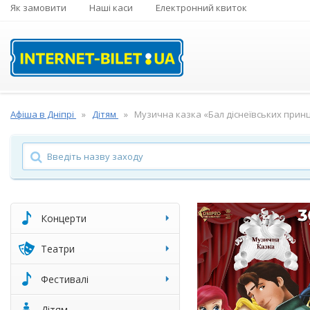
Як замовити
Наші каси
Електронний квиток
Афіша в Дніпрі
Дітям
Музична казка «Бал діснеївських прин
Концерти
Театри
Фестивалі
Дітям