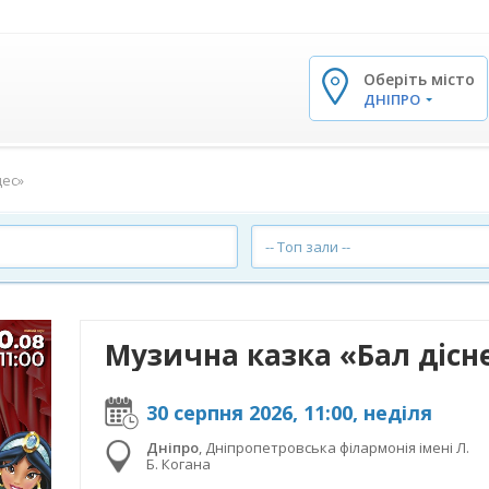
Оберіть місто
✕
ДНІПРО
цес»
-- Топ зали --
Музична казка «Бал дісн
30 серпня 2026, 11:00, неділя
Дніпро
,
Дніпропетровська філармонія імені Л.
Б. Когана