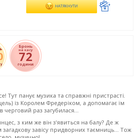
НАТЯКНУТИ
Бронь
ь
на касу
72
0
години
ту
се! Тут панує музика та справжні пристрасті.
ель) із Королем Фредеріком, а допомагає їм
в черговий раз загубилася…
ес, з ким же він з'явиться на балу? Де ж
ом загадкову завісу придворних таємниць… Тож
село, музично!