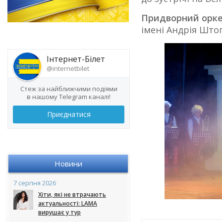
Придворний орк
імені Андрія Што
Інтернет-Білет
@internetbilet
Стеж за найближчими подіями
в нашому Telegram каналі!
Приєднатися
Новини
7 серпня 2026
Хіти, які не втрачають
актуальності: LAMA
вирушає у тур