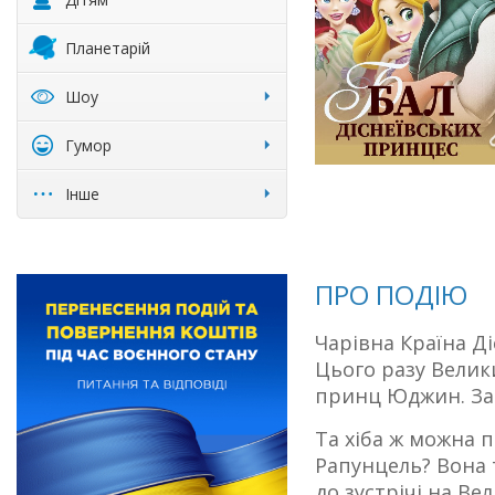
Планетарій
Шоу
Гумор
Інше
ПРО ПОДІЮ
Чарівна Країна Ді
Цього разу Велик
принц Юджин. Зап
Та хіба ж можна 
Рапунцель? Вона 
до зустрічі на В