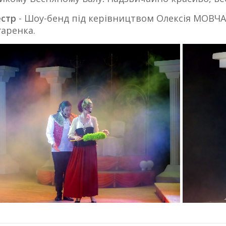
естр
- Шоу-бенд під керівництвом Олексія МОВЧ
гаренка.