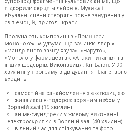
супроводі фрагментів культових аніме, що
підкорили серця мільйонів. Музика і
візуальні сцени створять повне занурення у
світ емоцій, пригод і краси.
Пролунають композиції з «Принцеси
Мононоке», «Судзуме, що зачиняє двері»,
«Мандрівного замку Хаула», «Наруто»,
«Монологу фармацевта», «Атаки титанів» та
інших шедеврів.
Виконавиця
: Кіт Баюн. У 90-
хвилинну програму відвідування Планетарію
входить:
самостійне ознайомлення з експозицією
жива лекція-подорож зоряним небом у
Зоряній залі (15 хвилин)
аніме-саундтреки у живому виконанні
електроскрипки в Зоряній залі (40 хвилин)
вільний час для спілкування та фото