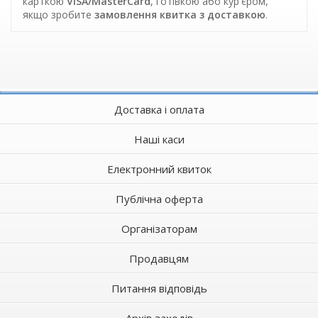
карткою
VISA/MasterCard
, готівкою або кур'єром,
якщо зробите
замовлення квитка з доставкою
.
Доставка і оплата
Наші каси
Електронний квиток
Публічна оферта
Організаторам
Продавцям
Питання відповідь
Архів заходів