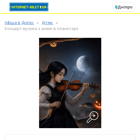
✕
Дніпро
Афіша в Дніпрі
Дітям
Концерт музики з аніме в планетарії