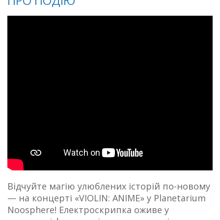
ПРО ПОДІЮ
Відчуйте магію улюблених історій по-новому
— на концерті «VIOLIN: ANIME» y Planetarium
Noosphere! Електроскрипка оживе у