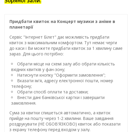
Зоряної зали.
Придбати квиток на Концерт музики з аніме в
планетарії
Сервіс "Інтернет Білет" дає можливість придбати
квиток з максимальним комфортом. Тут немає черги
до каси і Ви можете придбати квиток за 1 хвилину саме
зараз. Для цього потрібно:
Обрати місце на схемі залу або обрати кількість
вхідних квитків у фан-зону;
Натиснути кнопку "Оформити замовлення";
Вказати ім'я, адресу електронної пошти, номер
телефону;
Обрати спосіб оплати та доставки;
Внести дані банківської картки і завершити
замовлення.
Сума за квитки спишеться автоматично, а квиток
прийде на пошту через 1-2 хвилини. Ваше завдання
роздрукувати (НЕ ОБОВ'ЯЗКОВО) квиток або показати
з екрану телефону перед входом у залу.