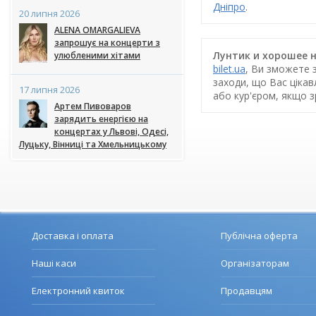
Дніпро
.
20 липня 2026
ALENA OMARGALIEVA
запрошує на концерти з
Лунтик и хорошее на
улюбленими хітами
bilet.ua
, Ви зможете 
заходи, що Вас ціка
17 липня 2026
або кур'єром, якщо 
Артем Пивоваров
зарядить енергією на
концертах у Львові, Одесі,
Луцьку, Вінниці та Хмельницькому
Доставка і оплата
Публічна оферта
Наші каси
Організаторам
Електронний квиток
Продавцям