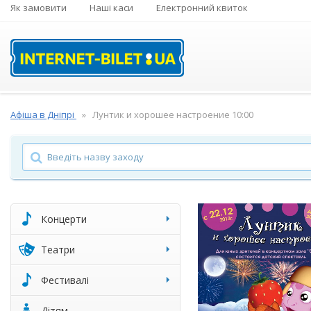
Як замовити
Наші каси
Електронний квиток
Афіша в Дніпрі
Лунтик и хорошее настроение 10:00
Концерти
Театри
Фестивалі
Дітям