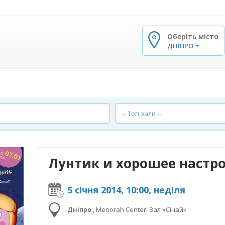
Оберіть місто
✕
ДНІПРО
-- Топ зали --
Лунтик и хорошее настро
5 січня 2014, 10:00, неділя
Дніпро
,
Menorah Center. Зал «Сінай»