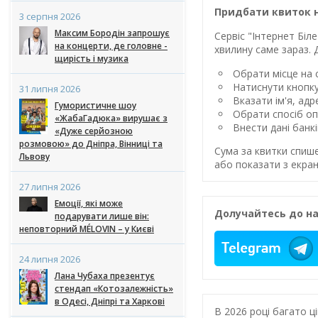
Придбати квиток н
3 серпня 2026
Максим Бородін запрошує
Сервіс "Інтернет Бі
на концерти, де головне -
хвилину саме зараз. 
щирість і музика
Обрати місце на с
Натиснути кнопк
31 липня 2026
Вказати ім'я, ад
Гумористичне шоу
Обрати спосіб оп
«ЖабаГадюка» вирушає з
Внести дані банк
«Дуже серйозною
розмовою» до Дніпра, Вінниці та
Сума за квитки спиш
Львову
або показати з екран
27 липня 2026
Емоції, які може
Долучайтесь до на
подарувати лише він:
неповторний MÉLOVIN – у Києві
24 липня 2026
Лана Чубаха презентує
стендап «Котозалежність»
в Одесі, Дніпрі та Харкові
В 2026 році багато 