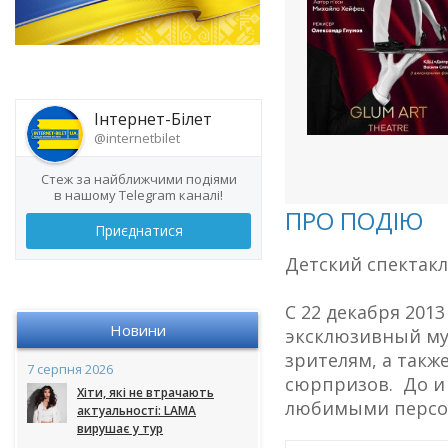
Інтернет-Білет
@internetbilet
Стеж за найближчими подіями
в нашому Telegram каналі!
ПРО ПОДІЮ
Приєднатися
Детский спектакл
С 22 декабря 201
Новини
эксклюзивный му
зрителям, а такж
7 серпня 2026
сюрпризов. До и 
Хіти, які не втрачають
любимыми персон
актуальності: LAMA
вирушає у тур