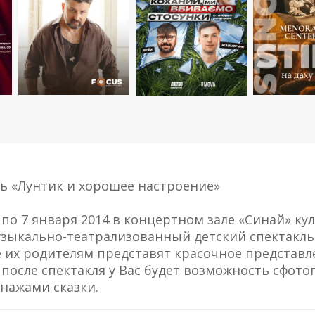
ь «Лунтик и хорошее настроение»
3 по 7 января 2014 в концертном зале «Синай» к
зыкально-театрализованный детский спектакль
е их родителям представят красочное представ
после спектакля у Вас будет возможность сфото
ажами сказки.