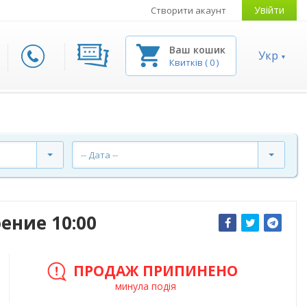
Увійти
Створити акаунт
Ваш кошик
Укр
Квитків
(
0
)
-- Дата --
ение 10:00
ПРОДАЖ ПРИПИНЕНО
минула подія