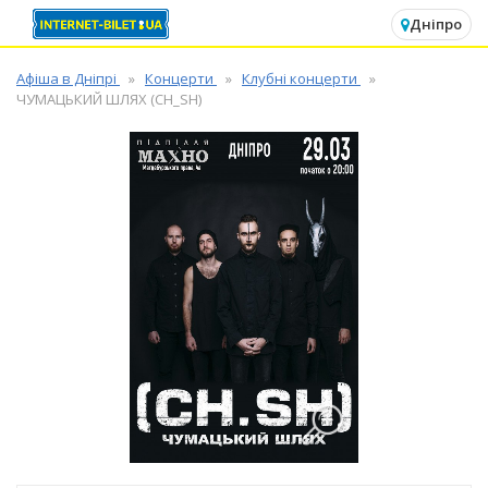
✕
Дніпро
Афіша в Дніпрі
Концерти
Клубні концерти
ЧУМАЦЬКИЙ ШЛЯХ (CH_SH)