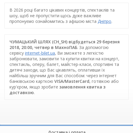
В 2026 році багато цікавих концертів, спектаклів та
шоу, щоб не пропустити щось дуже важливе
пропонуємо ознайомитись з афішою міста
Дніпро
.
ЧУМАЦЬКИЙ ШЛЯХ (CH_SH) відбудеться 29 березня
2018, 20:00, четвер в МахноПАБ
. За допомогою
сервісу
internet-bilet.ua
, Ви зможете з легкістю
забронювати, замовити та купити квитки на концерт,
спектакль, оперу, балет, майстер-класи, спортивні та
дитячі заходи, що Вас цікавлять, оплативши їх
найбільш зручним для Вас способом: через інтернет
банківською карткою
VISA/MasterCard
, готівкою або
кур'єром, якщо зробите
замовлення квитка з
доставкою
.
Доставка і оплата