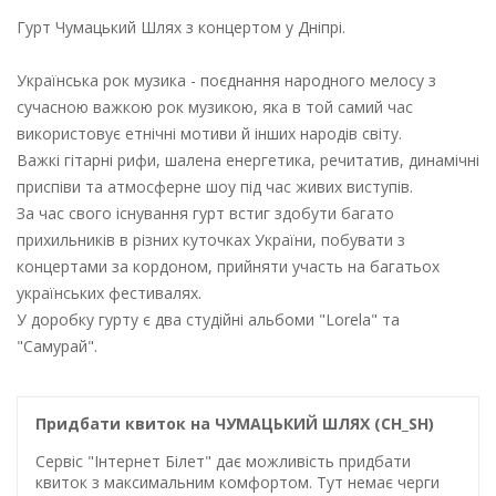
Гурт Чумацький Шлях з концертом у Дніпрі.
Українська рок музика - поєднання народного мелосу з
сучасною важкою рок музикою, яка в той самий час
використовує етнічні мотиви й інших народів світу.
Важкі гітарні рифи, шалена енергетика, речитатив, динамічні
приспіви та атмосферне шоу під час живих виступів.
За час свого існування гурт встиг здобути багато
прихильників в різних куточках України, побувати з
концертами за кордоном, прийняти участь на багатьох
українських фестивалях.
У доробку гурту є два студійні альбоми "Lorela" та
"Самурай".
Придбати квиток на ЧУМАЦЬКИЙ ШЛЯХ (CH_SH)
Сервіс "Інтернет Білет" дає можливість придбати
квиток з максимальним комфортом. Тут немає черги