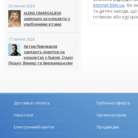
internet-bilet.ua
, Ви з
20 липня 2026
та дитячі заходи, що
ALENA OMARGALIEVA
готівкою або кур'єр
запрошує на концерти з
улюбленими хітами
17 липня 2026
Артем Пивоваров
зарядить енергією на
концертах у Львові, Одесі,
Луцьку, Вінниці та Хмельницькому
Доставка і оплата
Публічна оферта
Наші каси
Організаторам
Електронний квиток
Продавцям