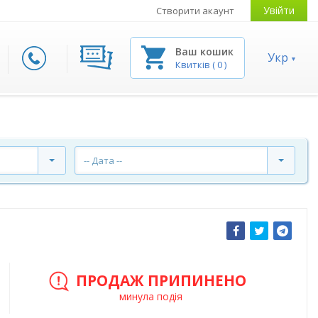
Увійти
Створити акаунт
Ваш кошик
Укр
Квитків
(
0
)
-- Дата --
ПРОДАЖ ПРИПИНЕНО
минула подія