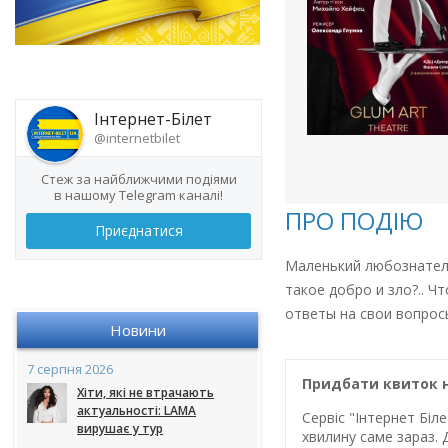
Інтернет-Білет
@internetbilet
Стеж за найближчими подіями
в нашому Telegram каналі!
ПРО ПОДІЮ
Приєднатися
Маленький любознател
такое добро и зло?.. Ч
ответы на свои вопросы
Новини
7 серпня 2026
Придбати квиток 
Хіти, які не втрачають
актуальності: LAMA
Сервіс "Інтернет Бі
вирушає у тур
хвилину саме зараз. 