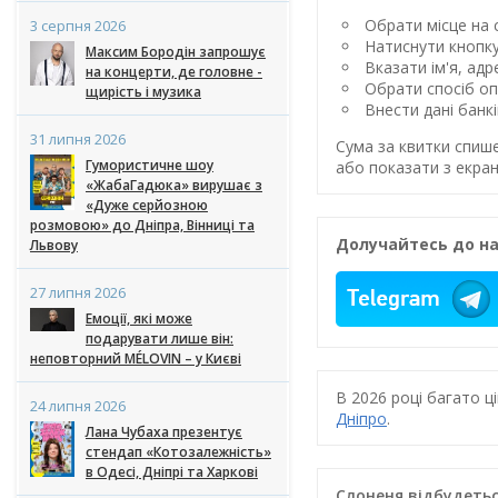
Обрати місце на с
3 серпня 2026
Натиснути кнопк
Максим Бородін запрошує
Вказати ім'я, ад
на концерти, де головне -
Обрати спосіб оп
щирість і музика
Внести дані банк
31 липня 2026
Сума за квитки спиш
Гумористичне шоу
або показати з екран
«ЖабаГадюка» вирушає з
«Дуже серйозною
розмовою» до Дніпра, Вінниці та
Долучайтесь до на
Львову
27 липня 2026
Емоції, які може
подарувати лише він:
неповторний MÉLOVIN – у Києві
В 2026 році багато 
24 липня 2026
Дніпро
.
Лана Чубаха презентує
стендап «Котозалежність»
в Одесі, Дніпрі та Харкові
Слоненя відбудетьс