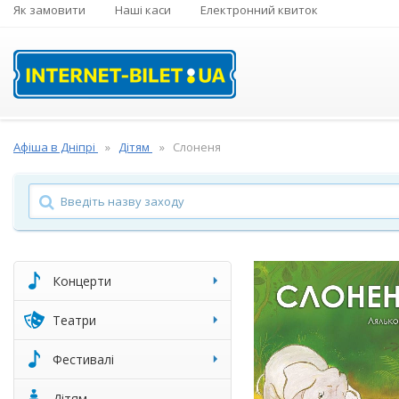
Як замовити
Наші каси
Електронний квиток
Афіша в Дніпрі
Дітям
Слоненя
Концерти
Театри
Фестивалі
Дітям