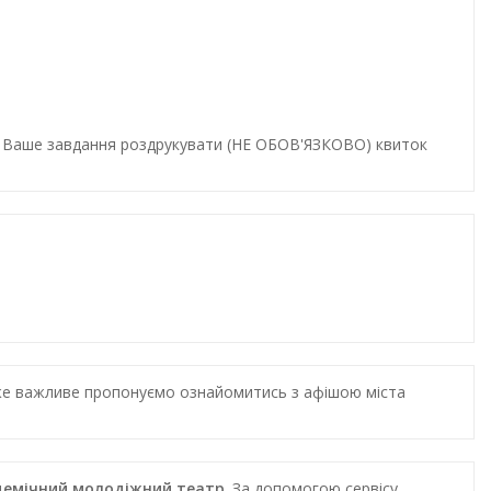
и. Ваше завдання роздрукувати (НЕ ОБОВ'ЯЗКОВО) квиток
дуже важливе пропонуємо ознайомитись з афішою міста
адемічний молодіжний театр
. За допомогою сервісу