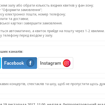
хемі залу або обрати кількість вхідних квитків у фан-зону;
у "Оформити замовлення";
ресу електронної пошти, номер телефону;
лати та доставки;
івської картки і завершити замовлення.
еться автоматично, а квиток прийде на пошту через 1-2 хвилин
у телефону перед входом у залу.
ших каналів:
цікавих концертів, спектаклів та шоу, щоб не пропустити щось 
я 19 листопада 2017, 11:00, неділя в Дніпропетровський ак