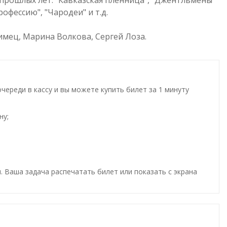
прошлых лет: "Кавказская пленница", "Джентльмены
офессию", "Чародеи" и т.д.
мец, Марина Волкова, Сергей Лоза.
ереди в кассу и вы можете купить билет за 1 минуту
ну;
. Ваша задача распечатать билет или показать с экрана