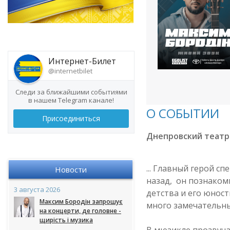
Интернет-Билет
@internetbilet
Следи за ближайшими событиями
в нашем Telegram канале!
О СОБЫТИИ
Присоединиться
Днепровский театр
... Главный герой с
Новости
назад, он познакоми
3 августа 2026
детства и его юност
Максим Бородін запрошує
много замечательных
на концерти, де головне -
щирість і музика