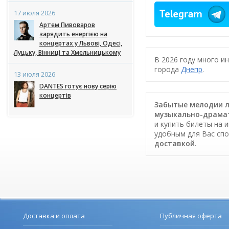
17 июля 2026
Артем Пивоваров
зарядить енергією на
концертах у Львові, Одесі,
Луцьку, Вінниці та Хмельницькому
В 2026 году много и
города
Днепр
.
13 июля 2026
DANTES готує нову серію
концертів
Забытые мелодии л
музыкально-драмат
и купить билеты на 
удобным для Вас спо
доставкой
.
Доставка и оплата
Публичная оферта