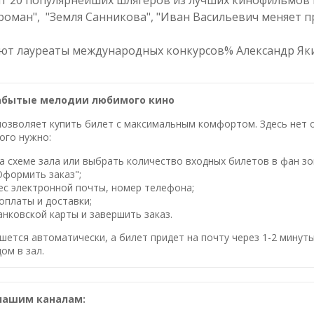
т 20 популярнейших шлягеров из лучших кинофильмов 
роман", "Земля Санникова", "Иван Васильевич меняет пр
ают лауреаты международных конкурсов% Александр Яки
Забытые мелодии любимого кино
озволяет купить билет с максимальным комфортом. Здесь нет оч
ого нужно:
 схеме зала или выбрать количество входных билетов в фан зо
Оформить заказ";
ес электронной почты, номер телефона;
оплаты и доставки;
нковской карты и завершить заказ.
шется автоматически, а билет придет на почту через 1-2 минуты
ом в зал.
нашим каналам: