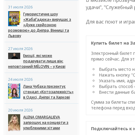
В мюзикле прозвуча
удачи", "Служебный 
31 июля 2026
Гумористичне шоу
«ЖабаГадюка» вирушає з
Для вас поют и игр
«Дуже серйозною
розмовою» до Дніпра, Вінниці та
Львову
Купить билет на 
27 июля 2026
Электронный билет п
Емоції, які може
прямо сейчас. Для эт
подарувати лише він:
неповторний MÉLOVIN – у Києві
Выбрать место на
Нажать кнопку "
24 июля 2026
Указать имя, адр
Выбрать способ 
Лана Чубаха презентує
стендап «Котозалежність»
Внести данные ба
в Одесі, Дніпрі та Харкові
Сумма за билеты спи
телефона перед вход
20 июля 2026
ALENA OMARGALIEVA
запрошує на концерти з
улюбленими хітами
Подключайтесь к 