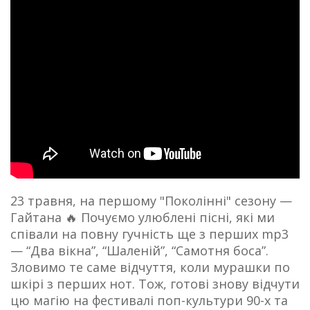
23 травня, на першому "Поколінні" сезону —
Гайтана 🔥 Почуємо улюблені пісні, які ми
співали на повну гучність ще з перших mp3
— “Два вікна”, “Шаленій”, “Самотня боса”.
Зловимо те саме відчуття, коли мурашки по
шкірі з перших нот. Тож, готові знову відчути
цю магію на фестивалі поп-культури 90-х та