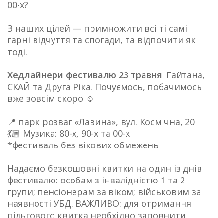
00-х?
З наших цілей — примножити всі ті самі
гарні відчуття та спогади, та відпочити як
тоді.
Хедлайнери фестивалю 23 травня
: Гайтана,
СКАЙ та Друга Ріка. Почуємось, побачимось
вже зовсім скоро ☺️
📍 парк розваг «Лавина», вул. Космічна, 20
💃🏼 Музика: 80-х, 90-х та 00-х
*фестиваль без вікових обмежень
Надаємо безкошовні квитки на один із днів
фестивалю: особам з інвалідністю 1 та 2
групи; пенсіонерам за віком; військовим за
наявності УБД. ВАЖЛИВО: для отримання
пільгового квитка необхідно заповнити