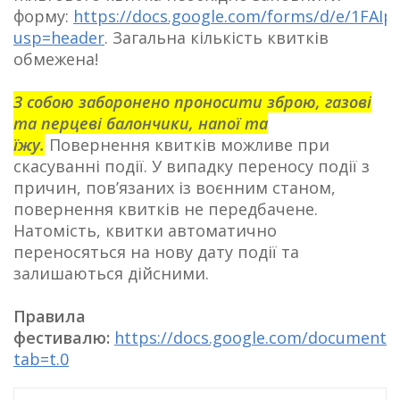
форму:
https://docs.google.com/forms/d/e/1F
usp=header
. Загальна кількість квитків
обмежена!
З собою заборонено проносити зброю, газові
та перцеві балончики, напої та
їжу.
Повернення квитків можливе при
скасуванні події. У випадку переносу події з
причин, пов’язаних із воєнним станом,
повернення квитків не передбачене.
Натомість, квитки автоматично
переносяться на нову дату події та
залишаються дійсними.
Правила
фестивалю:
https://docs.google.com/documen
tab=t.0