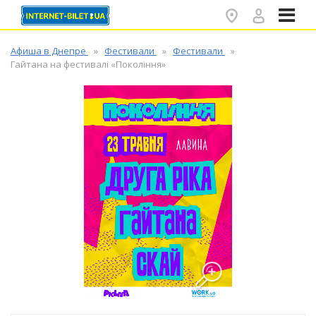
✕
Афиша в Днепре
Фестивали
Фестивали
Гайтана на фестивалі «Покоління»