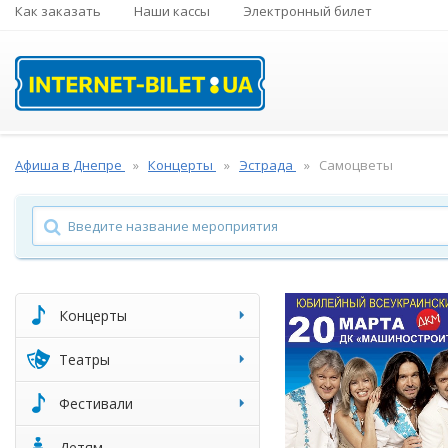
Как заказать
Наши кассы
Электронный билет
Афиша в Днепре
Концерты
Эстрада
Самоцветы
Концерты
Театры
Фестивали
Детям