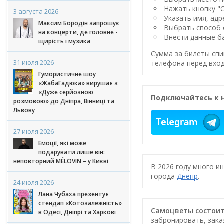
Нажать кнопку "
3 августа 2026
Указать имя, адр
Максим Бородін запрошує
Выбрать способ 
на концерти, де головне -
Внести данные ба
щирість і музика
Сумма за билеты спи
31 июля 2026
телефона перед вход
Гумористичне шоу
«ЖабаГадюка» вирушає з
«Дуже серйозною
Подключайтесь к 
розмовою» до Дніпра, Вінниці та
Львову
27 июля 2026
Емоції, які може
подарувати лише він:
неповторний MÉLOVIN – у Києві
В 2026 году много и
города
Днепр
.
24 июля 2026
Лана Чубаха презентує
стендап «Котозалежність»
Самоцветы состоитс
в Одесі, Дніпрі та Харкові
забронировать, зака