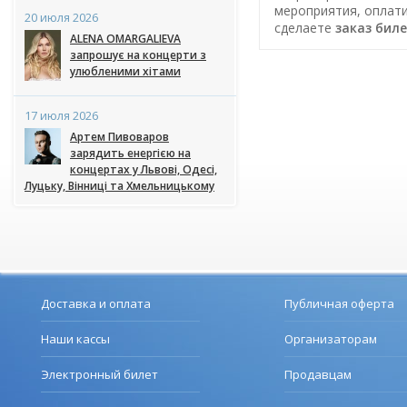
мероприятия, оплати
20 июля 2026
сделаете
заказ бил
ALENA OMARGALIEVA
запрошує на концерти з
улюбленими хітами
17 июля 2026
Артем Пивоваров
зарядить енергією на
концертах у Львові, Одесі,
Луцьку, Вінниці та Хмельницькому
Доставка и оплата
Публичная оферта
Наши кассы
Организаторам
Электронный билет
Продавцам