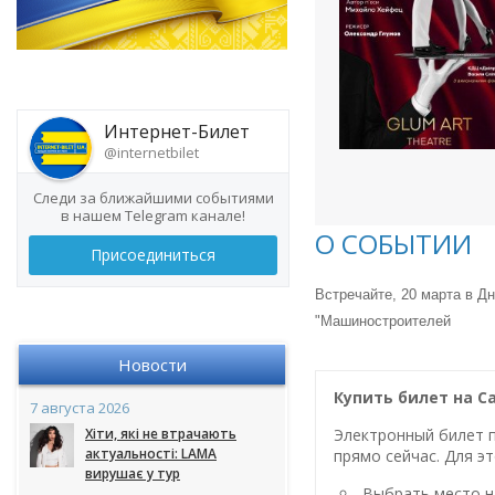
Интернет-Билет
@internetbilet
Следи за ближайшими событиями
в нашем Telegram канале!
О СОБЫТИИ
Присоединиться
Встречайте, 20 марта в 
"Машиностроителей
Новости
Купить билет на 
7 августа 2026
Хіти, які не втрачають
Электронный билет п
актуальності: LAMA
прямо сейчас. Для эт
вирушає у тур
Выбрать место на