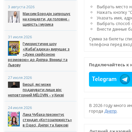
Выбрать место на
3 августа 2026
Нажать кнопку "
Максим Бородін запрошує
Указать имя, адр
на концерти, де головне -
Выбрать способ 
щирість і музика
Внести данные ба
31 июля 2026
Сумма за билеты спи
Гумористичне шоу
телефона перед вход
«ЖабаГадюка» вирушає з
«Дуже серйозною
розмовою» до Дніпра, Вінниці та
Подключайтесь к 
Львову
27 июля 2026
Емоції, які може
подарувати лише він:
неповторний MÉLOVIN – у Києві
В 2026 году много и
24 июля 2026
города
Днепр
.
Лана Чубаха презентує
стендап «Котозалежність»
в Одесі, Дніпрі та Харкові
Дитячий джазовий а