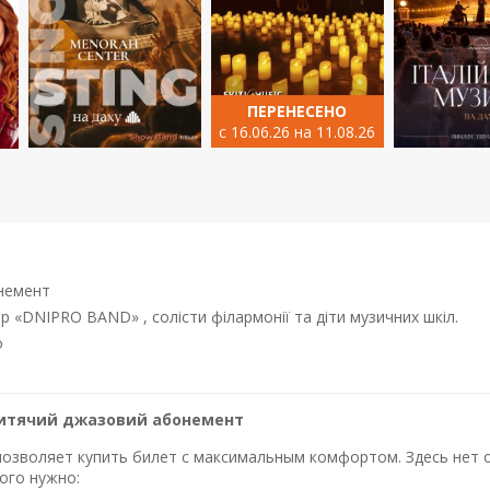
ПЕРЕНЕСЕНО
с 16.06.26 на 11.08.26
немент
р «DNIPRO BAND» , солісти філармонії та діти музичних шкіл.
о
Дитячий джазовий абонемент
озволяет купить билет с максимальным комфортом. Здесь нет оч
ого нужно: