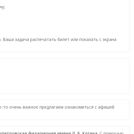
ну;
. Ваша задача распечатать билет или показать с экрана
то-то очень важное предлагаем ознакомиться с афишей
ропетровская филармония имени Л. Б. Когана
. С помощью