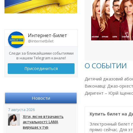
Интернет-Билет
@internetbilet
Следи за ближайшими событиями
в нашем Telegram канале!
О СОБЫТИИ
Присоединиться
Дитячий джазовий або
Виконавці: Джаз-оркест
Диригент – Юрій Іщенк
Новости
7 августа 2026
Купить билет на 
Хіти, які не втрачають
актуальності: LAMA
Электронный билет п
вирушає у тур
прямо сейчас. Для эт