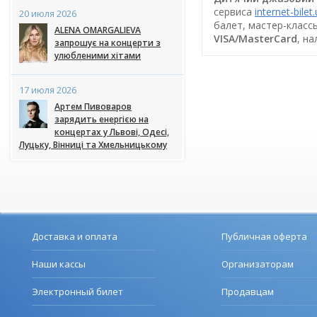
сервиса
internet-bilet
20 июля 2026
балет, мастер-класс
ALENA OMARGALIEVA
VISA/MasterCard
, н
запрошує на концерти з
улюбленими хітами
17 июля 2026
Артем Пивоваров
зарядить енергією на
концертах у Львові, Одесі,
Луцьку, Вінниці та Хмельницькому
Доставка и оплата
Публичная оферта
Наши кассы
Организаторам
Электронный билет
Продавцам