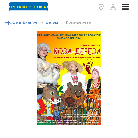
✕
Афиша в Днепре
Детям
Коза-дереза