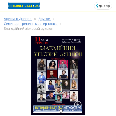
✕
Днепр
Афиша в Днепре
Другое
Семинар, тренинг, мастер-класс
Благодiйний зiрковий аукцiон