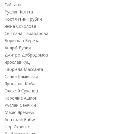
Гайтана
Руслан Квiнта
Костянтин Грубич
Янiна Соколова
Свiтлана Тарабарова
Борислав Береза
Андрiй Бурим
Дмитро Добродомов
Ярослав Куц
Габрiела Массанга
Слава Камiнська
Ярослава Коба
Олексiй Суханов
Каролiна Ашион
Руслан Сенiчкiн
Марiя Яремчук
Анатолій Бабич
Ігор Скрипко
Та багато iнших