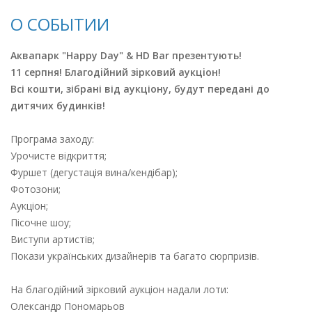
О СОБЫТИИ
Аквапарк "Happy Day" & HD Bar презентують!
11 серпня! Благодiйний зiрковий аукцiон!
Всі кошти, зібрані від аукціону, будут передані до
дитячих будинків!
Програма заходу:
Урочисте вiдкриття;
Фуршет (дегустацiя вина/кендiбар);
Фотозони;
Аукцiон;
Пiсочне шоу;
Виступи артистiв;
Покази українських дизайнерів та багато сюрпризів.
На благодійний зірковий аукціон надали лоти:
Олександр Пономарьов