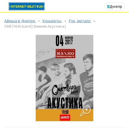
✕
Днепр
Афиша в Днепре
Концерты
Рок, металл
СМЕТАНА band|Зимняя Акустика|