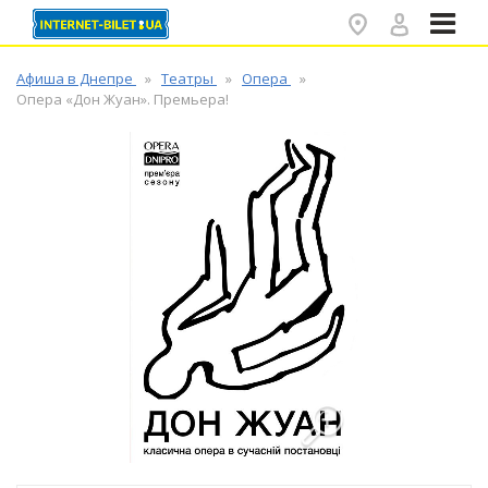
✕
Афиша в Днепре
Театры
Опера
Опера «Дон Жуан». Премьера!