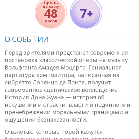
Бронь
на кассу
7
48
+
часов
О СОБЫТИИ
Перед зрителями предстанет современная
постановка классической оперы на музыку
Вольфганга Амадея Моцарта. Гениальная
партитура композитора, написанная на
либретто Лоренцо да Понте, получит
современное сценическое воплощение.
История Дона Жуана — история об
искушении и страсти, власти и подчинении,
пренебрежении моральными границами и
ощущении безнаказанности.
О взлетах, которые порой кажутся
безграничными, и о падении, которое