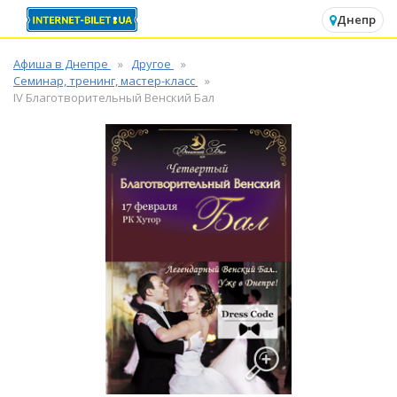
✕
Днепр
Афиша в Днепре
Другое
Семинар, тренинг, мастер-класс
IV Благотворительный Венский Бал