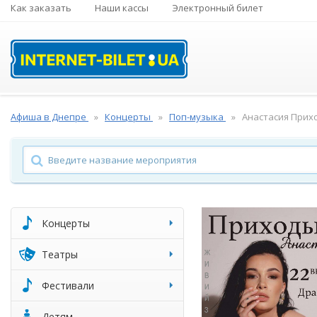
Как заказать
Наши кассы
Электронный билет
Афиша в Днепре
Концерты
Поп-музыка
Анастасия Прих
Концерты
Театры
Фестивали
Детям