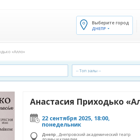
Выберите город
✕
ДНЕПР
одько «Алло»
-- Топ залы --
Анастасия Приходько «А
22 сентября 2025, 18:00,
понедельник
Днепр
,
Днепровский академический театр
драмы и комедии