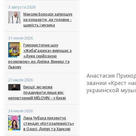
3 августа 2026
Максим Бородін запрошує
на концерти, де головне -
щирість і музика
31 июля 2026
Гумористичне шоу
«ЖабаГадюка» вирушає з
«Дуже серйозною
розмовою» до Дніпра, Вінниці та
Львову
Анастасия Приход
27 июля 2026
звании «Крест на
Емоції, які може
украинской музы
подарувати лише він:
неповторний MÉLOVIN – у Києві
24 июля 2026
Лана Чубаха презентує
стендап «Котозалежність»
в Одесі, Дніпрі та Харкові