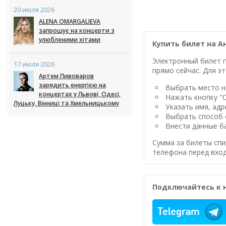
20 июля 2026
ALENA OMARGALIEVA
запрошує на концерти з
улюбленими хітами
Купить билет на А
Электронный билет п
17 июля 2026
прямо сейчас. Для эт
Артем Пивоваров
зарядить енергією на
Выбрать место на
концертах у Львові, Одесі,
Нажать кнопку "
Луцьку, Вінниці та Хмельницькому
Указать имя, адр
Выбрать способ 
Внести данные ба
Сумма за билеты спи
телефона перед вход
Подключайтесь к 