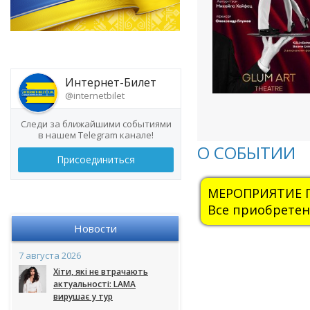
Интернет-Билет
@internetbilet
Следи за ближайшими событиями
в нашем Telegram канале!
О СОБЫТИИ
Присоединиться
МЕРОПРИЯТИЕ ПЕ
Все приобретен
Новости
7 августа 2026
Хіти, які не втрачають
актуальності: LAMA
вирушає у тур