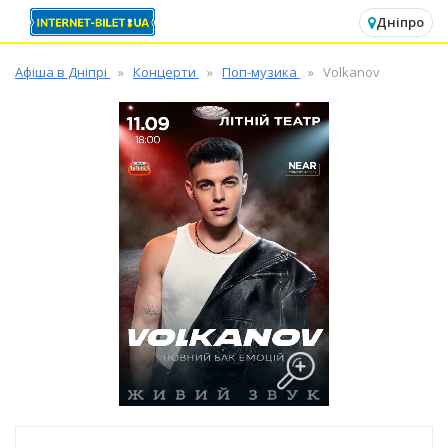
✕
Дніпро
Афіша в Дніпрі
Концерти
Поп-музика
Volkanov