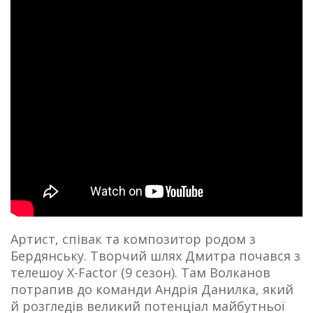
Артист, співак та композитор родом з
Бердянську. Творчий шлях Дмитра почався з
телешоу X-Factor (9 сезон). Там Волканов
потрапив до команди Андрія Данилка, який
й розгледів великий потенціал майбутньої