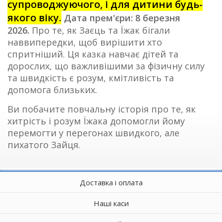
супроводжуючого, і для дитини будь-
якого віку.
Дата прем'єри: 8 березня
2026.
Про те, як Заєць та Їжак бігали
наввипередки, щоб вирішити хто
спритніший. Ця казка навчає дітей та
дорослих, що важливішими за фізичну силу
та швидкість є розум, кмітливість та
допомога близьких.
Ви побачите повчальну історія про те, як
хитрість і розум Їжака допомогли йому
перемогти у перегонах швидкого, але
пихатого Зайця.
Доставка і оплата
Наші каси