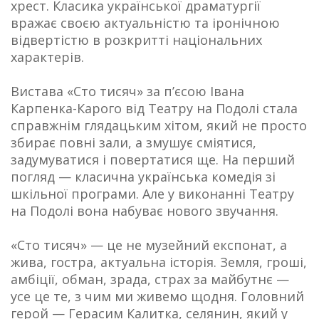
хрест. Класика української драматургії
вражає своєю актуальністю та іронічною
відвертістю в розкритті національних
характерів.
Вистава «Сто тисяч» за п’єсою Івана
Карпенка-Карого від Театру на Подолі стала
справжнім глядацьким хітом, який не просто
збирає повні зали, а змушує сміятися,
задумуватися і повертатися ще. На перший
погляд — класична українська комедія зі
шкільної програми. Але у виконанні Театру
на Подолі вона набуває нового звучання.
«Сто тисяч» — це не музейний експонат, а
жива, гостра, актуальна історія. Земля, гроші,
амбіції, обман, зрада, страх за майбутнє —
усе це те, з чим ми живемо щодня. Головний
герой — Герасим Калитка, селянин, який у