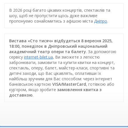
В 2026 році багато цікавих концертів, спектаклів та
шоу, щоб не пропустити щось дуже важливе
пропонуємо ознайомитись з афішою міста
Дніпро
.
Вистава «Сто тисяч» відбудеться 8 вересня 2025,
18:00, понеділок в Дніпровський національний
академічний театр опери та балету
. За допомогою
сервісу
internet-bilet.ua
, Ви зможете з легкістю
забронювати, замовити та купити квитки на концерт,
спектакль, оперу, балет, майстер-класи, спортивні та
дитячі заходи, що Вас цікавлять, оплативши їх
найбільш зручним для Вас способом: через інтернет
банківською карткою
VISA/MasterCard
, готівкою або
кур'єром, якщо зробите
замовлення квитка з
доставкою
.