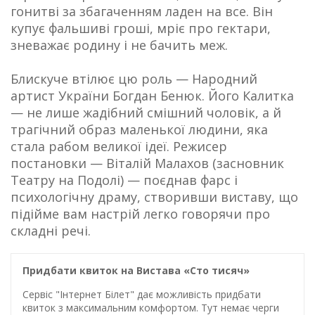
гонитві за збагаченням ладен на все. Він
купує фальшиві гроші, мріє про гектари,
зневажає родину і не бачить меж.
Блискуче втілює цю роль — Народний
артист України Богдан Бенюк. Його Калитка
— не лише жадібний смішний чоловік, а й
трагічний образ маленької людини, яка
стала рабом великої ідеї. Режисер
постановки — Віталій Малахов (засновник
Театру на Подолі) — поєднав фарс і
психологічну драму, створивши виставу, що
підійме вам настрій легко говорячи про
складні речі.
Придбати квиток на Вистава «Сто тисяч»
Сервіс "Інтернет Білет" дає можливість придбати
квиток з максимальним комфортом. Тут немає черги