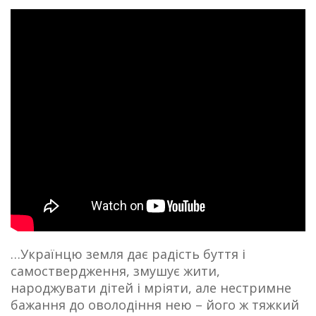
…Українцю земля дає радість буття і
самоствердження, змушує жити,
народжувати дітей і мріяти, але нестримне
бажання до оволодіння нею – його ж тяжкий