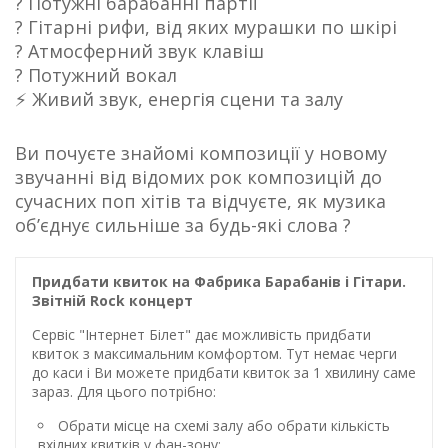
? Потужні барабанні партії
? Гітарні рифи, від яких мурашки по шкірі
? Атмосферний звук клавіш
? Потужний вокал
⚡️ Живий звук, енергія сцени та залу
Ви почуєте знайомі композиції у новому
звучанні від відомих рок композицій до
сучасних поп хітів та відчуєте, як музика
об’єднує сильніше за будь-які слова ?
Придбати квиток на Фабрика Барабанів і Гітари.
Звітній Rock концерт
Сервіс "Інтернет Білет" дає можливість придбати
квиток з максимальним комфортом. Тут немає черги
до каси і Ви можете придбати квиток за 1 хвилину саме
зараз. Для цього потрібно:
Обрати місце на схемі залу або обрати кількість
вхідних квитків у фан-зону;