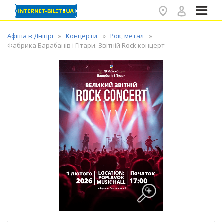
✕
Афіша в Дніпрі
Концерти
Рок, метал
Фабрика Барабанів і Гітари. Звітній Rock концерт