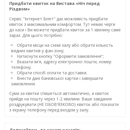
Придбати квиток на Вистава «Ніч перед
Різдвом»
Сервіс "Інтернет Білет" дає можливість придбати
квиток з максимальним комфортом. Тут немає черги
до каси і Ви можете придбати квиток за 1 хвилину саме
зараз. Для цього потрібно:
Обрати місце на схемі залу або обрати кількість
вхідних квитків у фан-зону;
Натиснути кнопку "Оформити замовлення";
Вказати ім'я, адресу електронної пошти, номер
телефону;
Обрати спосіб оплати та доставки;
Внести дані банківської картки і завершити
замовлення.
Сума за квитки спишеться автоматично, а квиток
прийде на пошту через 1-2 хвилини. Ваше завдання
роздрукувати (НЕ ОБОВ'ЯЗКОВО) квиток або показати
з екрану телефону перед входом у залу.
Долучайтесь до наших каналів: