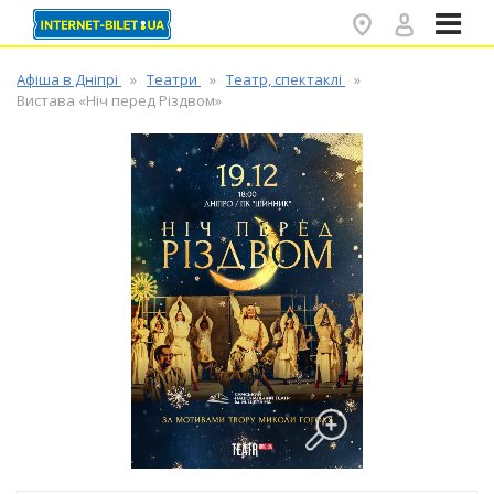
✕
Афіша в Дніпрі
Театри
Театр, спектаклі
Вистава «Ніч перед Різдвом»