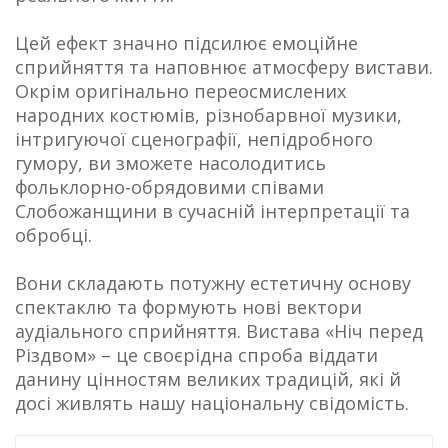
Цей ефект значно підсилює емоційне
сприйняття та наповнює атмосферу вистави.
Окрім оригінально переосмислених
народних костюмів, різнобарвної музики,
інтригуючої сценографії, непідробного
гумору, ви зможете насолодитись
фольклорно-обрядовими співами
Слобожанщини в сучасній інтерпретації та
обробці.
Вони складають потужну естетичну основу
спектаклю та формують нові вектори
аудіального сприйняття. Вистава «Ніч перед
Різдвом» – це своєрідна спроба віддати
данину цінностям великих традицій, які й
досі живлять нашу національну свідомість.