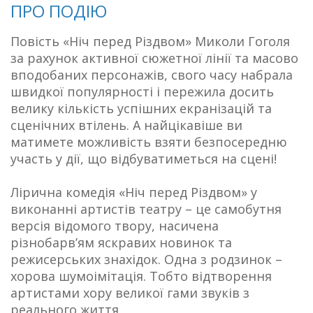
ПРО ПОДІЮ
Повість «Ніч перед Різдвом» Миколи Гоголя
за рахунок активної сюжетної лінії та масово
вподобаних персонажів, свого часу набрала
швидкої популярності і пережила досить
велику кількість успішних екранізацій та
сценічних втілень. А найцікавіше ви
матимете можливість взяти безпосередню
участь у дії, що відбуватиметься на сцені!
Лірична комедія «Ніч перед Різдвом» у
виконанні артистів театру – це самобутня
версія відомого твору, насичена
різнобарв’ям яскравих новинок та
режисерських знахідок. Одна з родзинок –
хорова шумоімітація. Тобто відтворення
артистами хору великої гами звуків з
реального життя.