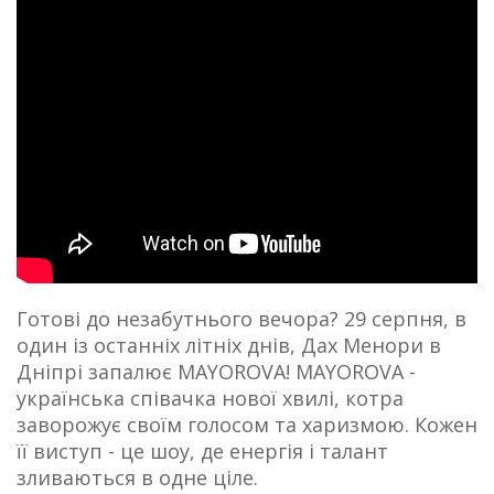
Готові до незабутнього вечора? 29 серпня, в
один із останніх літніх днів, Дах Менори в
Дніпрі запалює MAYOROVA! MAYOROVA -
українська співачка нової хвилі, котра
заворожує своїм голосом та харизмою. Кожен
її виступ - це шоу, де енергія і талант
зливаються в одне ціле.