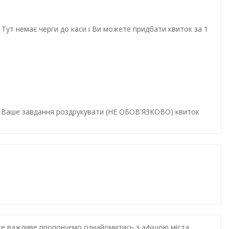
Тут немає черги до каси і Ви можете придбати квиток за 1
и. Ваше завдання роздрукувати (НЕ ОБОВ'ЯЗКОВО) квиток
дуже важливе пропонуємо ознайомитись з афішою міста