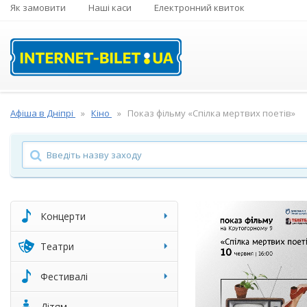
Як замовити
Наші каси
Електронний квиток
Афіша в Дніпрі
Кіно
Показ фільму «Спілка мертвих поетів»
Концерти
Театри
Фестивалі
Дітям