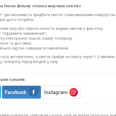
а Показ фільму «Спілка мертвих поетів»
лет" дає можливість придбати квиток з максимальним комфортом. 
Для цього потрібно:
хемі залу або обрати кількість вхідних квитків у фан-зону;
у "Оформити замовлення";
ресу електронної пошти, номер телефону;
лати та доставки;
івської картки і завершити замовлення.
еться автоматично, а квиток прийде на пошту через 1-2 хвилин
у телефону перед входом у залу.
ших каналів:
цікавих концертів, спектаклів та шоу, щоб не пропустити щось 