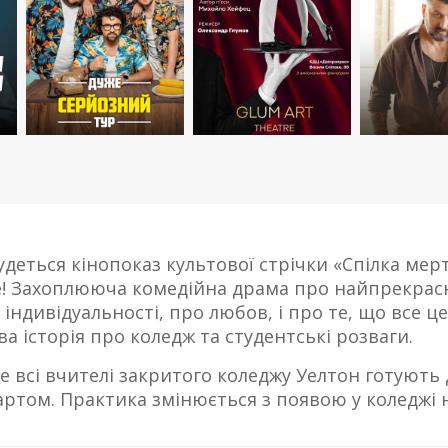
удеться кінопоказ культової стрічки «Спілка мерт
ше! Захоплююча комедійна драма про найпрекрасні
ї індивідуальності, про любов, і про те, що все
а історія про коледж та студентські розваги.
 всі вчителі закритого коледжу Уелтон готують д
ртом. Практика змінюється з появою у коледжі н