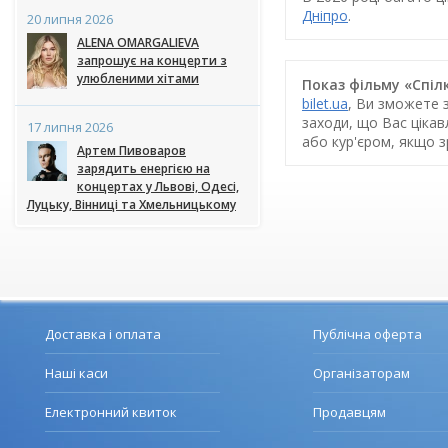
Дніпро
.
20 липня 2026
ALENA OMARGALIEVA
запрошує на концерти з
улюбленими хітами
Показ фільму «Спіл
bilet.ua
, Ви зможете 
заходи, що Вас ціка
17 липня 2026
або кур'єром, якщо 
Артем Пивоваров
зарядить енергією на
концертах у Львові, Одесі,
Луцьку, Вінниці та Хмельницькому
Доставка і оплата
Публічна оферта
Наші каси
Організаторам
Електронний квиток
Продавцям