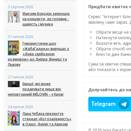
Придбати квиток н
3 серпня 2026
Максим Бородін запрошує
Сервіс "Інтернет Бі
на концерти, де головне -
хвилину саме зараз. 
щирість і музика
Обрати місце на с
31 липня 2026
Натиснути кнопк
Вказати ім'я, ад
Гумористичне шоу
Обрати спосіб оп
«ЖабаГадюка» вирушає з
«Дуже серйозною
Внести дані банк
розмовою» до Дніпра, Вінниці та
Сума за квитки спиш
Львову
або показати з екран
27 липня 2026
Емоції, які може
подарувати лише він:
Долучайтесь до на
неповторний MÉLOVIN – у Києві
24 липня 2026
Лана Чубаха презентує
стендап «Котозалежність»
в Одесі, Дніпрі та Харкові
В 2026 році багато 