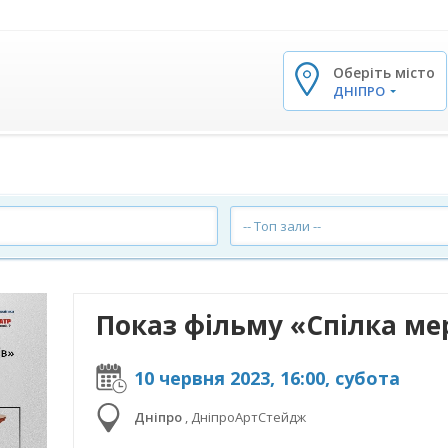
Оберіть місто
✕
ДНІПРО
-- Топ зали --
Показ фільму «Спілка ме
10 червня 2023, 16:00, субота
Дніпро
,
ДніпроАртСтейдж