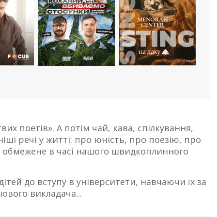
вих поетів». А потім чай, кава, спілкування,
ші речі у житті: про юність, про поезію, про
 це обмежене в часі нашого швидкоплинного
ітей до вступу в університети, навчаючи їх за
ового викладача...