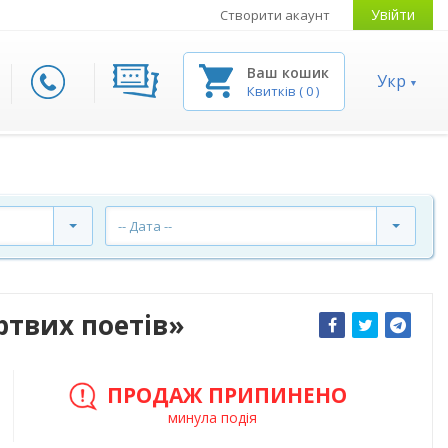
Увійти
Створити акаунт
Ваш кошик
Укр
Квитків
(
0
)
-- Дата --
ртвих поетів»
ПРОДАЖ ПРИПИНЕНО
минула подія