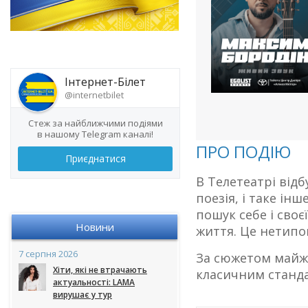
Інтернет-Білет
@internetbilet
Стеж за найближчими подіями
в нашому Telegram каналі!
ПРО ПОДІЮ
Приєднатися
В Телетеатрі відб
поезія, і таке ін
пошук себе і своє
Новини
життя. Це нетипов
7 серпня 2026
За сюжетом майже
Хіти, які не втрачають
класичним станда
актуальності: LAMA
вирушає у тур