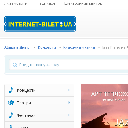
Як замовити
Наші каси
Електронний квиток
Афіша в Дніпрі
Концерти
Класична музика
Jazz Piano на
Концерти
Театри
Фестивалі
Дітям