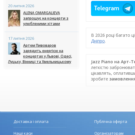
20 липня 2026
ALENA OMARGALIEVA
запрошує на концерти з
улюбленими хітами
В 2026 році багато 
17 липня 2026
Дніпро
.
Артем Пивоваров
зарядить енергією на
концертах у Львові, Одесі,
Jazz Piano на Арт-Т
Луцьку, Вінниці та Хмельницькому
легкістю забронювати
цікавлять, оплативш
зробите
замовлення
Доставка і оплата
Публічна оферта
Наші каси
Організаторам