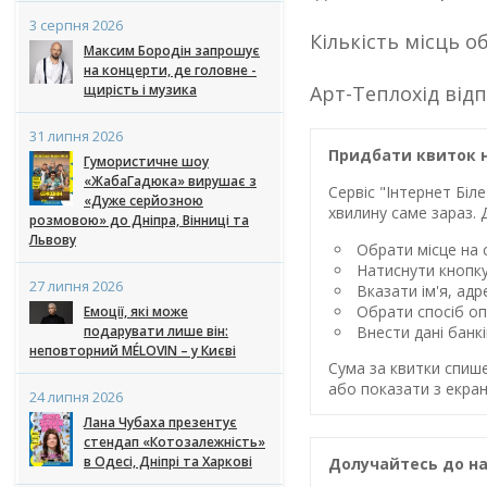
3 серпня 2026
Кількість місць о
Максим Бородін запрошує
на концерти, де головне -
щирість і музика
Арт-Теплохід від
31 липня 2026
Придбати квиток н
Гумористичне шоу
«ЖабаГадюка» вирушає з
Сервіс "Інтернет Бі
«Дуже серйозною
хвилину саме зараз. 
розмовою» до Дніпра, Вінниці та
Львову
Обрати місце на с
Натиснути кнопк
27 липня 2026
Вказати ім'я, ад
Обрати спосіб оп
Емоції, які може
подарувати лише він:
Внести дані банк
неповторний MÉLOVIN – у Києві
Сума за квитки спиш
або показати з екран
24 липня 2026
Лана Чубаха презентує
стендап «Котозалежність»
в Одесі, Дніпрі та Харкові
Долучайтесь до на