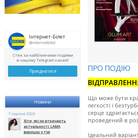
Інтернет-Білет
@internetbilet
Стеж за найближчими подіями
в нашому Telegram каналі!
ПРО ПОДІЮ
Приєднатися
ВІДПРАВЛЕННЯ
Що може бути кращ
Новини
легкості і безтур
серце здригаєтьс
7 серпня 2026
проведений в розс
Хіти, які не втрачають
актуальності: LAMA
вирушає у тур
Ідеальний варіант