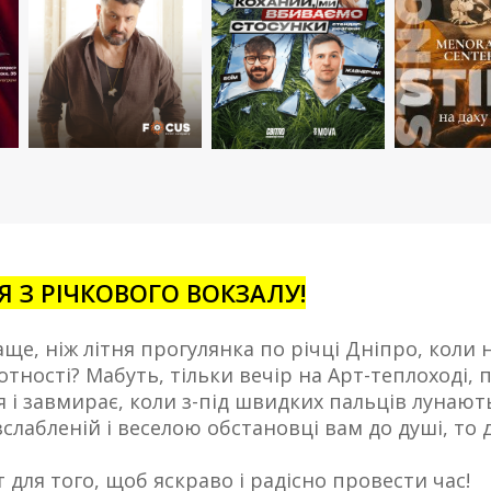
 З РІЧКОВОГО ВОКЗАЛУ!
е, ніж літня прогулянка по річці Дніпро, коли на
ботності? Мабуть, тільки вечір на Арт-теплоході
я і завмирає, коли з-під швидких пальців лунают
лабленій і веселою обстановці вам до душі, то д
 для того, щоб яскраво і радісно провести час!