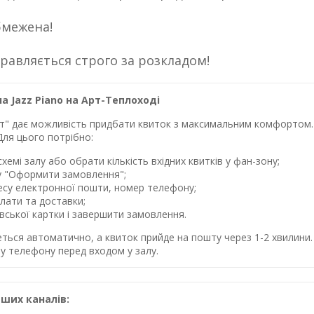
бмежена!
правляється строго за розкладом!
а Jazz Piano на Арт-Теплоході
лет" дає можливість придбати квиток з максимальним комфортом. 
Для цього потрібно:
хемі залу або обрати кількість вхідних квитків у фан-зону;
у "Оформити замовлення";
ресу електронної пошти, номер телефону;
лати та доставки;
івської картки і завершити замовлення.
еться автоматично, а квиток прийде на пошту через 1-2 хвилин
у телефону перед входом у залу.
ших каналів: