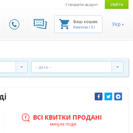
Увійти
Створити акаунт
Ваш кошик
Укр
Квитків
(
0
)
-- Дата --
ді
ВСІ КВИТКИ ПРОДАНІ
минула подія