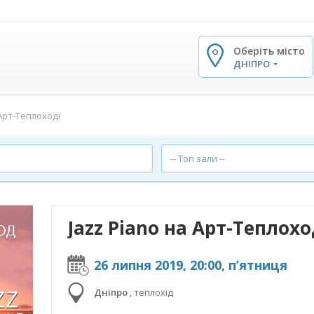
Оберіть місто
✕
ДНІПРО
 Арт-Теплоході
-- Топ зали --
Jazz Piano на Арт-Теплохо
26 липня 2019, 20:00, п’ятниця
Дніпро
,
теплохід