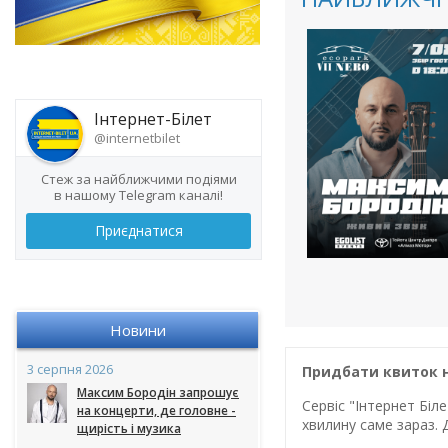
Інтернет-Білет
@internetbilet
Стеж за найближчими подіями
в нашому Telegram каналі!
Приєднатися
Новини
3 серпня 2026
Придбати квиток на
Максим Бородін запрошує
Сервіс "Інтернет Бі
на концерти, де головне -
хвилину саме зараз. 
щирість і музика