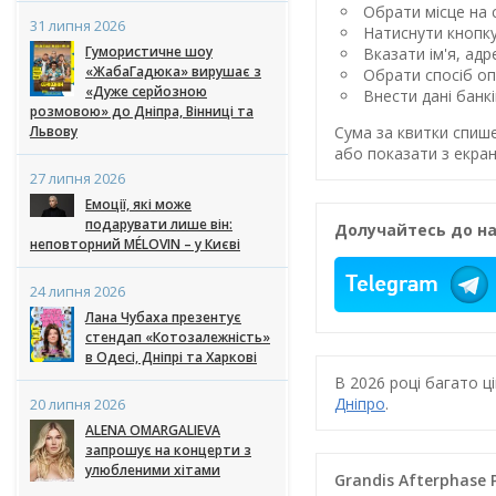
Обрати місце на с
31 липня 2026
Натиснути кнопк
Гумористичне шоу
Вказати ім'я, ад
«ЖабаГадюка» вирушає з
Обрати спосіб оп
«Дуже серйозною
Внести дані банк
розмовою» до Дніпра, Вінниці та
Львову
Сума за квитки спиш
або показати з екран
27 липня 2026
Емоції, які може
подарувати лише він:
Долучайтесь до на
неповторний MÉLOVIN – у Києві
24 липня 2026
Лана Чубаха презентує
стендап «Котозалежність»
в Одесі, Дніпрі та Харкові
В 2026 році багато 
Дніпро
.
20 липня 2026
ALENA OMARGALIEVA
запрошує на концерти з
улюбленими хітами
Grandis Afterphase P