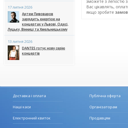
зможете з легкістю з
Вас цікавлять, опла
17 липня 2026
якщо зробите
замов
Артем Пивоваров
зарядить енергією на
концертах у Львові, Одесі,
Луцьку, Вінниці та Хмельницькому
13 липня 2026
DANTES готує нову серію
концертів
Доставка і оплата
Публічна оферта
Наші каси
Організаторам
Електронний квиток
Продавцям