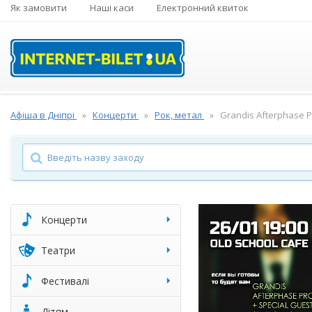
Як замовити
Наші каси
Електронний квиток
Афіша в Дніпрі
Концерти
Рок, метал
Grandis Afterphase P
Концерти
Театри
Фестивалі
Дітям