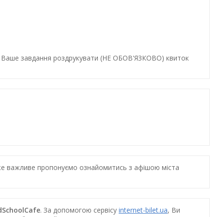
и. Ваше завдання роздрукувати (НЕ ОБОВ'ЯЗКОВО) квиток
дуже важливе пропонуємо ознайомитись з афішою міста
ldSchoolCafe
. За допомогою сервісу
internet-bilet.ua
, Ви