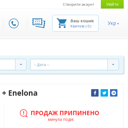
Увійти
Створити акаунт
Ваш кошик
Укр
Квитків
(
0
)
-- Дата --
 + Enelona
ПРОДАЖ ПРИПИНЕНО
минула подія