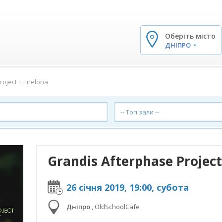
Оберіть місто
✕
ДНІПРО
roject + Enelona
-- Топ зали --
Grandis Afterphase Project
26 січня 2019, 19:00, субота
Дніпро
,
OldSchoolCafe