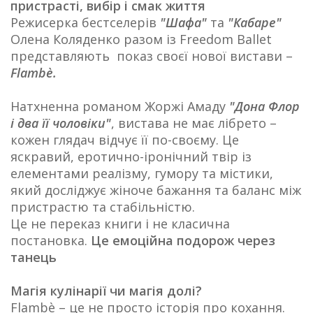
пристрасті, вибір і смак життя
Режисерка бестселерів
"Шафа"
та
"Кабаре"
Олена Коляденко разом із Freedom Ballet
представляють показ своєї нової вистави –
Flambè.
Натхненна романом Жоржі Амаду
"Дона Флор
і два її чоловіки"
, вистава не має лібрето –
кожен глядач відчує її по-своєму. Це
яскравий, еротично-іронічний твір із
елементами реалізму, гумору та містики,
який досліджує жіноче бажання та баланс між
пристрастю та стабільністю.
Це не переказ книги і не класична
постановка.
Це емоційна подорож через
танець
Магія кулінарії чи магія долі?
Flambè – це не просто історія про кохання.