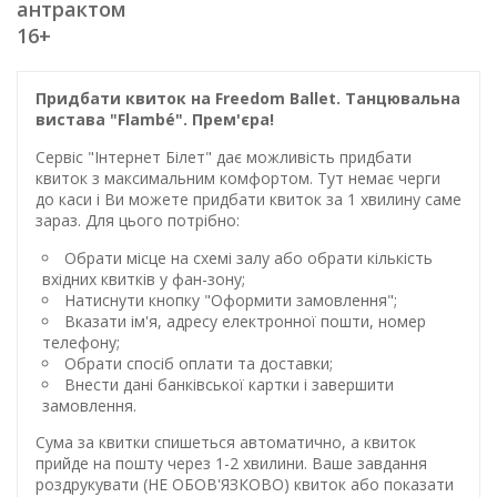
антрактом
16+
Придбати квиток на Freedom Ballet. Танцювальна
вистава "Flambé". Прем'єра!
Сервіс "Інтернет Білет" дає можливість придбати
квиток з максимальним комфортом. Тут немає черги
до каси і Ви можете придбати квиток за 1 хвилину саме
зараз. Для цього потрібно:
Обрати місце на схемі залу або обрати кількість
вхідних квитків у фан-зону;
Натиснути кнопку "Оформити замовлення";
Вказати ім'я, адресу електронної пошти, номер
телефону;
Обрати спосіб оплати та доставки;
Внести дані банківської картки і завершити
замовлення.
Сума за квитки спишеться автоматично, а квиток
прийде на пошту через 1-2 хвилини. Ваше завдання
роздрукувати (НЕ ОБОВ'ЯЗКОВО) квиток або показати