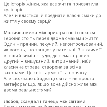
Це історія жінки, яка все життя присвятила
кулінарії
Але чи вдасться їй поєднати власні смаки до
життя у своєму серці?
Містична межа між пристрастю і спокоєм
Героїня стоїть перед двома смаками життя:
Один – пряний, пекучий, неконтрольований,
як вогонь, що танцює у пательні. Він кличе її
в інший вимір – туди, де немає правил.
Другий – вишуканий, витриманий, ніби
класична страва, створена за всіма
законами. Це світ гармонії та порядку.
Але що, якщо обидва ці світи – не просто
метафора? Що, якщо вона дійсно живе між
двома реальностями?
Любов, скандал і танець між світами