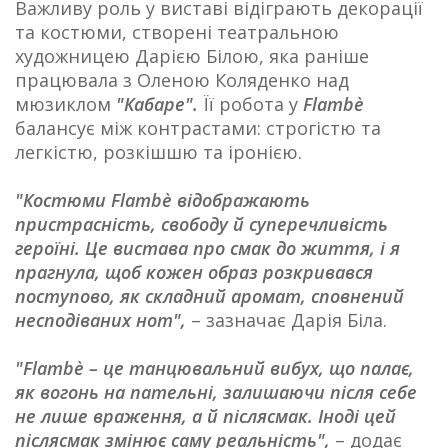
Важливу роль у виставі відіграють декорації
та костюми, створені театральною
художницею Дарією Білою, яка раніше
працювала з Оленою Коляденко над
мюзиклом
"Кабаре".
Її робота у
Flambè
балансує між контрастами: строгістю та
легкістю, розкішшю та іронією.
"Костюми Flambè відображають
пристрасність, свободу й суперечливість
героїні. Це вистава про смак до життя, і я
прагнула, щоб кожен образ розкривався
поступово, як складний аромат, сповнений
несподіваних нот",
– зазначає Дарія Біла.
"Flambè – це танцювальний вибух, що палає,
як вогонь на пательні, залишаючи після себе
не лише враження, а й післясмак. Іноді цей
післясмак змінює саму реальність",
– додає