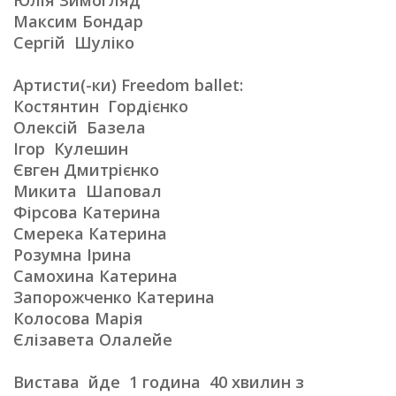
Юлія Зимогляд
Максим Бондар
Сергій Шуліко
Артисти(-ки) Freedom ballet:
Костянтин Гордієнко
Олексій Базела
Ігор Кулешин
Євген Дмитрієнко
Микита Шаповал
Фірсова Катерина
Смерека Катерина
Розумна Iрина
Самохина Катерина
Запорожченко Катерина
Колосова Марія
Єлізавета Олалейе
Вистава йде 1 година 40 хвилин з