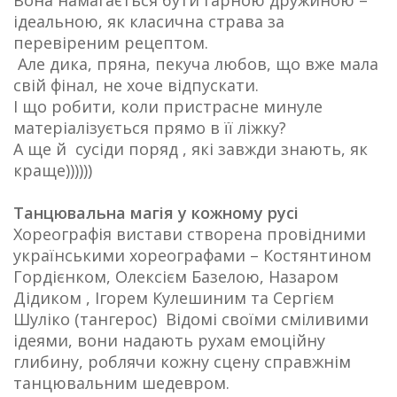
Вона намагається бути гарною дружиною –
ідеальною, як класична страва за
перевіреним рецептом.
Але дика, пряна, пекуча любов, що вже мала
свій фінал, не хоче відпускати.
І що робити, коли пристрасне минуле
матеріалізується прямо в її ліжку?
А ще й сусіди поряд , які завжди знають, як
краще))))))
Танцювальна магія у кожному русі
Хореографія вистави створена провідними
українськими хореографами – Костянтином
Гордієнком, Олексієм Базелою, Назаром
Дідиком , Ігорем Кулешиним та Сергієм
Шуліко (тангерос) Відомі своїми сміливими
ідеями, вони надають рухам емоційну
глибину, роблячи кожну сцену справжнім
танцювальним шедевром.