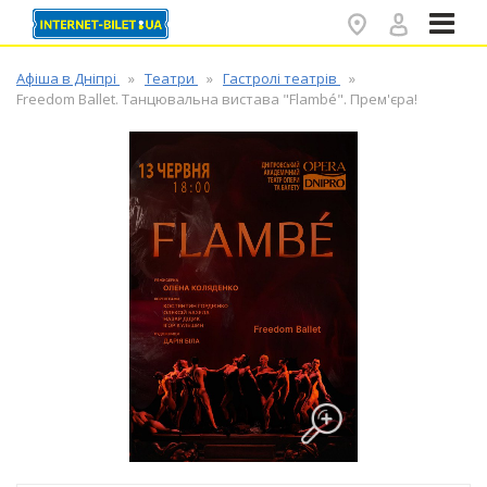
✕
Афіша в Дніпрі
Театри
Гастролі театрів
Freedom Ballet. Танцювальна вистава "Flambé". Прем'єра!