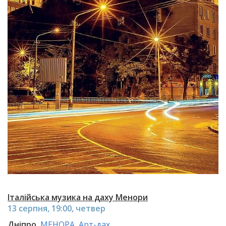
Італійська музика на даху Менори
13 серпня, 19:00, четвер
Дніпро
МЕНОРА, Арт-дах