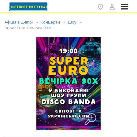
✕
Афіша в Дніпрі
Концерти
Шоу
Super Euro. Вечірка 90-х