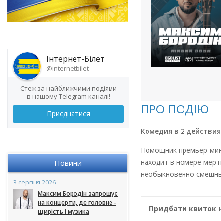
Інтернет-Білет
@internetbilet
Стеж за найближчими подіями
в нашому Telegram каналі!
ПРО ПОДІЮ
Приєднатися
Комедия в 2 действия
Помощник премьер-мини
находит в номере мёрт
Новини
необыкновенно смешн
3 серпня 2026
Максим Бородін запрошує
на концерти, де головне -
Придбати квиток н
щирість і музика