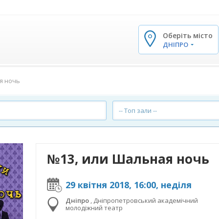
Оберіть місто
✕
ДНІПРО
я ночь
-- Топ зали --
№13, или Шальная ночь
29 квітня 2018, 16:00, неділя
Дніпро
,
Дніпропетровський академічний
молодіжний театр