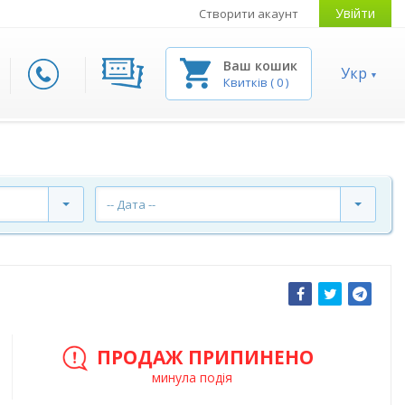
Увійти
Створити акаунт
Ваш кошик
Укр
Квитків
(
0
)
-- Дата --
ПРОДАЖ ПРИПИНЕНО
минула подія