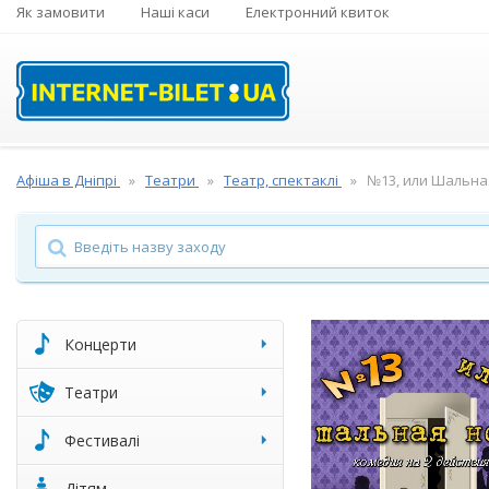
Як замовити
Наші каси
Електронний квиток
Афіша в Дніпрі
Театри
Театр, спектаклі
№13, или Шальна
Концерти
Театри
Фестивалі
Дітям