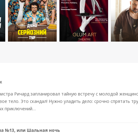
х
стра Ричард запланировал тайную встречу с молодой женщиной 
вое тело. Это скандал! Нужно уладить дело: срочно спрятать т
ых приключений…
а №13, или Шальная ночь