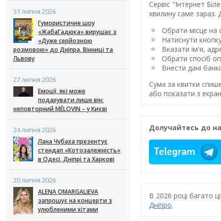
Сервіс "Інтернет Бі
31 липня 2026
хвилину саме зараз. 
Гумористичне шоу
Обрати місце на с
«ЖабаГадюка» вирушає з
Натиснути кнопк
«Дуже серйозною
Вказати ім'я, ад
розмовою» до Дніпра, Вінниці та
Обрати спосіб оп
Львову
Внести дані банк
27 липня 2026
Сума за квитки спиш
Емоції, які може
або показати з екран
подарувати лише він:
неповторний MÉLOVIN – у Києві
Долучайтесь до на
24 липня 2026
Лана Чубаха презентує
стендап «Котозалежність»
в Одесі, Дніпрі та Харкові
20 липня 2026
ALENA OMARGALIEVA
В 2026 році багато 
запрошує на концерти з
Дніпро
.
улюбленими хітами