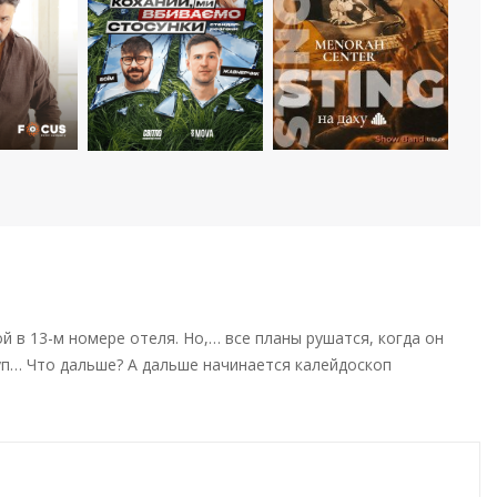
в 13-м номере отеля. Но,… все планы рушатся, когда он
руп… Что дальше? А дальше начинается калейдоскоп