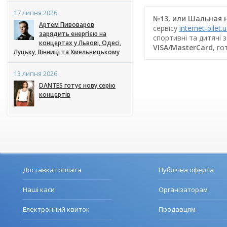
17 липня 2026
№13, или Шальная н
Артем Пивоваров
сервісу
internet-bilet.
зарядить енергією на
спортивні та дитячі 
концертах у Львові, Одесі,
VISA/MasterCard
, г
Луцьку, Вінниці та Хмельницькому
13 липня 2026
DANTES готує нову серію
концертів
Доставка і оплата
Публічна оферта
Наші каси
Організаторам
Електронний квиток
Продавцям