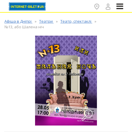
✕
Афіша в Дніпрі
Театри
Театр, спектаклі
№13, або Шалена ніч