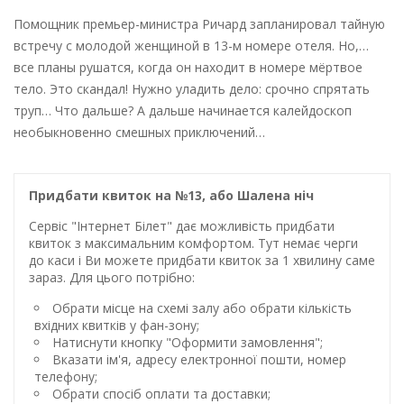
Помощник премьер-министра Ричард запланировал тайную
встречу с молодой женщиной в 13-м номере отеля. Но,…
все планы рушатся, когда он находит в номере мёртвое
тело. Это скандал! Нужно уладить дело: срочно спрятать
труп… Что дальше? А дальше начинается калейдоскоп
необыкновенно смешных приключений…
Придбати квиток на №13, або Шалена ніч
Сервіс "Інтернет Білет" дає можливість придбати
квиток з максимальним комфортом. Тут немає черги
до каси і Ви можете придбати квиток за 1 хвилину саме
зараз. Для цього потрібно:
Обрати місце на схемі залу або обрати кількість
вхідних квитків у фан-зону;
Натиснути кнопку "Оформити замовлення";
Вказати ім'я, адресу електронної пошти, номер
телефону;
Обрати спосіб оплати та доставки;