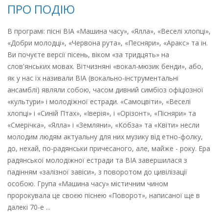
ПРО ПОДІЮ
В програмі: пісні ВІА «Машина часу», «Ялла», «Веселі хлопці»,
«Добри молодці», «Червона рута», «Песняри», «Аракс» та ін.
Ви почуєте версії пісень, віком «за тридцять» на
слов'янських мовах. Вітчизняні «вокал-мюзик бенди», або,
як у нас їх називали ВІА (вокально-інструментальні
ансамблі) являли собою, часом дивний симбіоз офіціозної
«культури» і молодіжної естради. «Самоцвіти», «Веселі
хлопці» і «Синій Птах», «Іверія», і «Орізонт», «Пісняри» та
«Смерічка», «Ялла» і «Земляни», «Кобза» та «Квіти» несли
молодим людям актуальну для них музику від етно-фолку,
до, нехай, по-радянськи причесаного, але, майже - року. Ера
радянської молодіжної естради та ВІА завершилася з
падінням «залізної завіси», з поворотом до цивілізації
особою. Група «Машина часу» містичним чином
пророкувала це своєю піснею «Поворот», написаної ще в
далекі 70-е ...