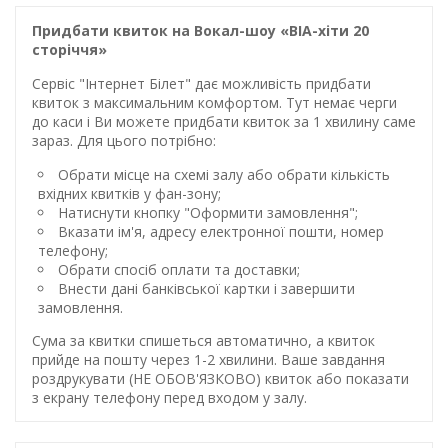
Придбати квиток на Вокал-шоу «ВІА-хіти 20
сторіччя»
Сервіс "Інтернет Білет" дає можливість придбати
квиток з максимальним комфортом. Тут немає черги
до каси і Ви можете придбати квиток за 1 хвилину саме
зараз. Для цього потрібно:
Обрати місце на схемі залу або обрати кількість
вхідних квитків у фан-зону;
Натиснути кнопку "Оформити замовлення";
Вказати ім'я, адресу електронної пошти, номер
телефону;
Обрати спосіб оплати та доставки;
Внести дані банківської картки і завершити
замовлення.
Сума за квитки спишеться автоматично, а квиток
прийде на пошту через 1-2 хвилини. Ваше завдання
роздрукувати (НЕ ОБОВ'ЯЗКОВО) квиток або показати
з екрану телефону перед входом у залу.