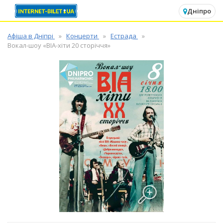
✕
Дніпро
Афіша в Дніпрі
Концерти
Естрада
Вокал-шоу «ВІА-хіти 20 сторіччя»