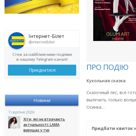
Інтернет-Білет
@internetbilet
Стеж за найближчими подіями
в нашому Telegram каналі!
ПРО ПОДІЮ
Приєднатися
Кукольная сказка
Сказочный лес, все го
вылечить только волше
Новини
Осинка…
7 серпня 2026
Хіти, які не втрачають
актуальності: LAMA
Придбати квиток 
вирушає у тур