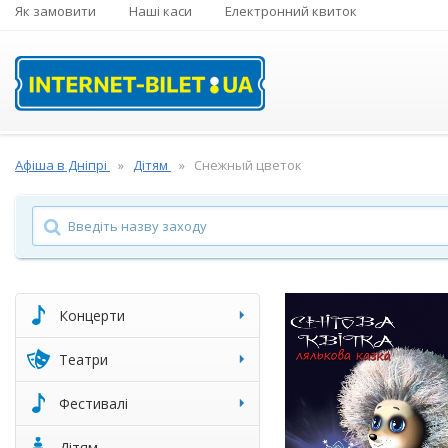
Як замовити
Наші каси
Електронний квиток
Афіша в Дніпрі
Дітям
Снежный цветок
Концерти
Театри
Фестивалі
Дітям