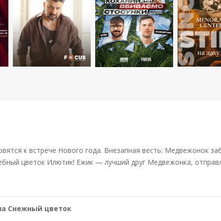
товятся к встрече Нового года. Внезапная весть: Медвежонок 
бный цветок Илютик! Ежик — лучший друг Медвежонка, отправля
на Снежный цветок