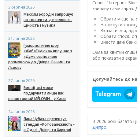
Сервіс "Інтернет Бі
3 серпня 2026
хвилину саме зараз. 
Максим Бородін запрошує
Обрати місце на с
на концерти, де головне -
Натиснути кнопк
щирість і музика
Вказати ім'я, ад
Обрати спосіб оп
31 липня 2026
Внести дані банк
Гумористичне шоу
«ЖабаГадюка» вирушає з
Сума за квитки спиш
«Дуже серйозною
або показати з екран
розмовою» до Дніпра, Вінниці та
Львову
Долучайтесь до на
27 липня 2026
Емоції, які може
подарувати лише він:
неповторний MÉLOVIN – у Києві
24 липня 2026
Лана Чубаха презентує
В 2026 році багато 
стендап «Котозалежність»
Дніпро
.
в Одесі, Дніпрі та Харкові