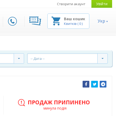
Увійти
Створити акаунт
Ваш кошик
Укр
Квитків
(
0
)
-- Дата --
ПРОДАЖ ПРИПИНЕНО
минула подія