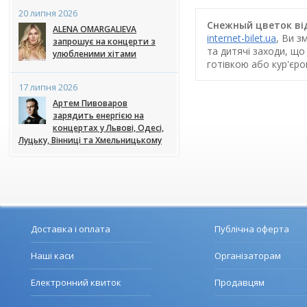
20 липня 2026
Снежный цветок від
ALENA OMARGALIEVA
internet-bilet.ua
, Ви з
запрошує на концерти з
та дитячі заходи, що
улюбленими хітами
готівкою або кур'єр
17 липня 2026
Артем Пивоваров
зарядить енергією на
концертах у Львові, Одесі,
Луцьку, Вінниці та Хмельницькому
Доставка і оплата
Публічна оферта
Наші каси
Організаторам
Електронний квиток
Продавцям