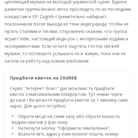
цепляющей музыки на молодой украинской сцене. Бурное
развитие группы можно легко проследить по их последним
концертам и EP. Zagreb стремительно набирает
поклонников после выхода из тени андеграунда. Чтобы не
пугать стилями и тегами, откровенно скажем, что группа
играет indie, настоящий инди-рок с интересными ходами и
экспериментами. Если хотите ощутить глоток свежей
музыки, то поспешите услышать их в живую, пока они не
засели за работу над новым альбомом!
Придбати квиток на ZAGREB
Сервіс "Інтернет Білет" дає можливість придбати
квиток з максимальним комфортом. Тут немає черги
до каси і Ви можете придбати квиток за 1 хвилину саме
зараз. Для цього потрібно:
Обрати місце на схемі залу або обрати кількість
вхідних квитків у фан-зону;
Натиснути кнопку "Оформити замовлення";
Вказати ім'я, адресу електронної пошти, номер