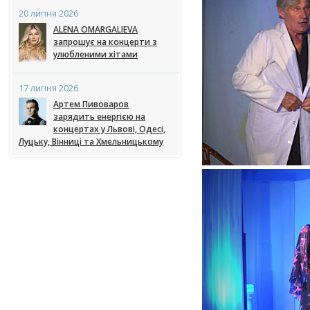
20 липня 2026
ALENA OMARGALIEVA
запрошує на концерти з
улюбленими хітами
17 липня 2026
Артем Пивоваров
зарядить енергією на
концертах у Львові, Одесі,
Луцьку, Вінниці та Хмельницькому