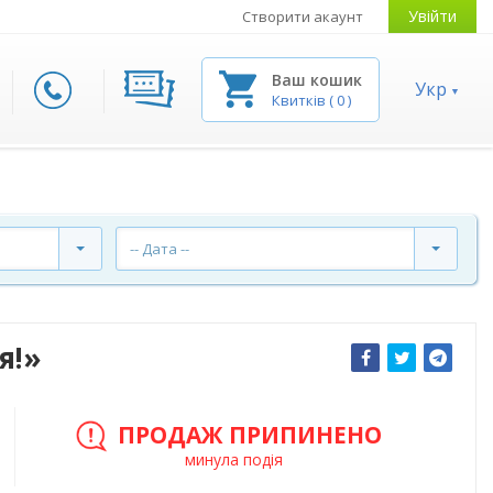
Увійти
Створити акаунт
Ваш кошик
Укр
Квитків
(
0
)
-- Дата --
я!»
ПРОДАЖ ПРИПИНЕНО
минула подія