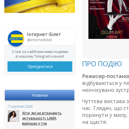
Інтернет-Білет
@internetbilet
Стеж за найближчими подіями
в нашому Telegram каналі!
ПРО ПОДІЮ
Приєднатися
Режисер-постано
відбуваються у пе
неочікувано зуст
Новини
Чуттєва вистава з
7 серпня 2026
час. Глядач, що с
Хіти, які не втрачають
поринути у милу,
актуальності: LAMA
на щастя.
вирушає у тур