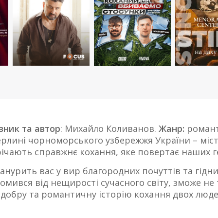
вник та автор
: Михайло Коливанов.
Жанр:
романт
рлині чорноморського узбережжя України – місті 
річають справжнє кохання, яке повертає наших г
анурить вас у вир благородних почуттів та гідни
томився від нещирості сучасного світу, зможе не
 добру та романтичну історію кохання двох людей