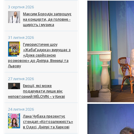
3 серпня 2026
Максим Бородін запрошує
на концерти, де головне -
щирість і музика
31 липня 2026
Гумористичне шоу
«ЖабаГадюка» вирушає з
«Дуже серйозною
розмовою» до Дніпра, Вінниці та
Львову
27 липня 2026
Емоції, які може
подарувати лише він:
неповторний MÉLOVIN – у Києві
24 липня 2026
Лана Чубаха презентує
стендап «Котозалежність»
в Одесі, Дніпрі та Харкові