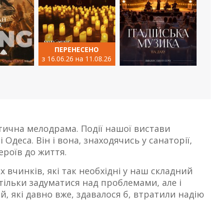
ПЕРЕНЕСЕНО
з 16.06.26 на 11.08.26
ична мелодрама. Події нашої вистави
Одеса. Він і вона, знаходячись у санаторії,
ероїв до життя.
х вчинків, які так необхідні у наш складний
 тільки задуматися над проблемами, але і
, які давно вже, здавалося б, втратили надію