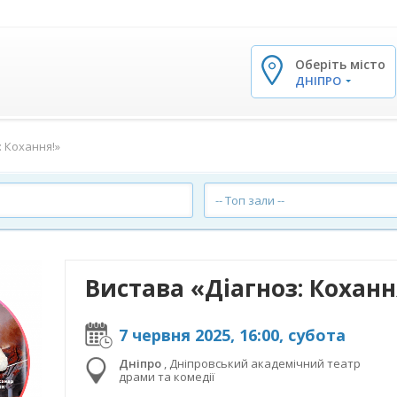
Оберіть місто
✕
ДНІПРО
: Кохання!»
-- Топ зали --
Вистава «Діагноз: Коханн
7 червня 2025, 16:00, субота
Дніпро
,
Дніпровський академічний театр
драми та комедії