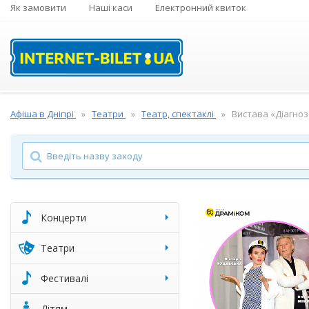
Як замовити
Наші каси
Електронний квиток
Афіша в Дніпрі
Театри
Театр, спектаклі
Вистава «Діагноз
Концерти
Театри
Фестивалі
Дітям