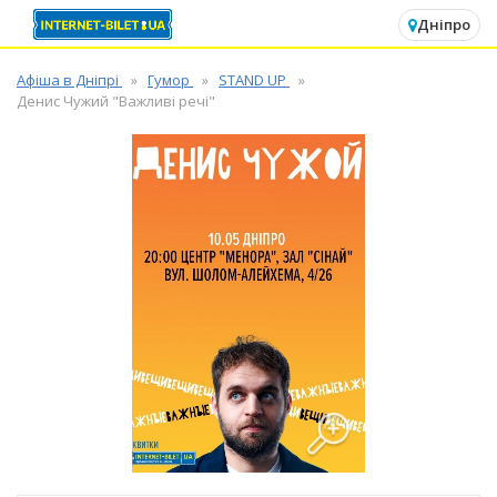
✕
Дніпро
Афіша в Дніпрі
Гумор
STAND UP
Денис Чужий "Важливі речі"