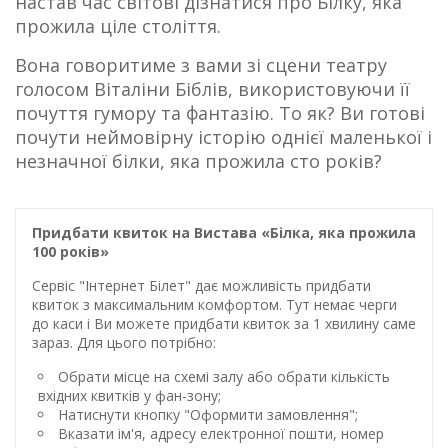
настав час світові дізнатися про Білку, яка
прожила ціле століття.
Вона говоритиме з вами зі сцени театру
голосом Віталіни Біблів, використовуючи її
почуття гумору та фантазію. То як? Ви готові
почути неймовірну історію однієї маленької і
незначної білки, яка прожила сто років?
Придбати квиток на Вистава «Білка, яка прожила
100 років»
Сервіс "Інтернет Білет" дає можливість придбати
квиток з максимальним комфортом. Тут немає черги
до каси і Ви можете придбати квиток за 1 хвилину саме
зараз. Для цього потрібно:
Обрати місце на схемі залу або обрати кількість
вхідних квитків у фан-зону;
Натиснути кнопку "Оформити замовлення";
Вказати ім'я, адресу електронної пошти, номер