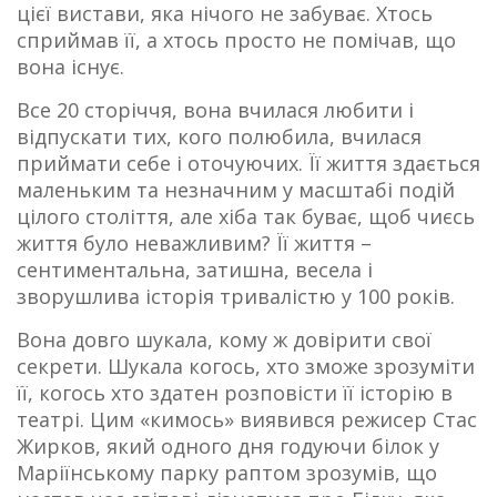
цієї вистави, яка нічого не забуває. Хтось
сприймав її, а хтось просто не помічав, що
вона існує.
Все 20 сторіччя, вона вчилася любити і
відпускати тих, кого полюбила, вчилася
приймати себе і оточуючих. Її життя здається
маленьким та незначним у масштабі подій
цілого століття, але хіба так буває, щоб чиєсь
життя було неважливим? Її життя –
сентиментальна, затишна, весела і
зворушлива історія тривалістю у 100 років.
Вона довго шукала, кому ж довірити свої
секрети. Шукала когось, хто зможе зрозуміти
її, когось хто здатен розповісти її історію в
театрі. Цим «кимось» виявився режисер Стас
Жирков, який одного дня годуючи білок у
Маріїнському парку раптом зрозумів, що