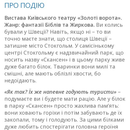
ПРО ПОДІЮ
Вистава Київського театру «Золоті ворота».
Жанр: фантазії Біблів та Жиркова.
Ви колись
бували у Швеції? Навіть, якщо ні – то ви
точно маєте знати, що столиця Швеції –
затишне місто Стокгольм. У самісінькому
центрі Стокгольму є надзвичайний парк, що
носить назву «Скансен» і в цьому парку живе
дуже багато білок. Тваринки вони милі та
смішні, але мають облізлі хвости, бо
недоїдають.
«Як так? Їх же напевне годують туристи»
–
подумаєте ви і будете мати рацію. Але у білок
в парку «Скансен» просто жахлива пам’ять:
вони ховають горіхи і потім забувають де їх
закопали, тому і голодують. За цими білками
дуже любить спостерігати головна героїня