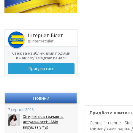
Інтернет-Білет
@internetbilet
Стеж за найближчими подіями
в нашому Telegram каналі!
Приєднатися
Новини
7 серпня 2026
Придбати квиток н
Хіти, які не втрачають
актуальності: LAMA
Сервіс "Інтернет Бі
вирушає у тур
хвилину саме зараз. 