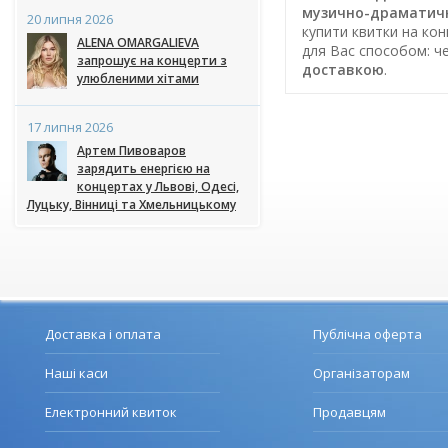
музично-драматичн
20 липня 2026
купити квитки на кон
ALENA OMARGALIEVA
для Вас способом: ч
запрошує на концерти з
доставкою
.
улюбленими хітами
17 липня 2026
Артем Пивоваров
зарядить енергією на
концертах у Львові, Одесі,
Луцьку, Вінниці та Хмельницькому
Доставка і оплата
Публічна оферта
Наші каси
Організаторам
Електронний квиток
Продавцям