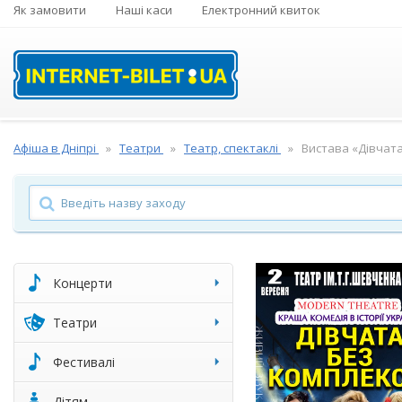
Як замовити
Наші каси
Електронний квиток
Афіша в Дніпрі
Театри
Театр, спектаклі
Вистава «Дівчата
Концерти
Театри
Фестивалі
Дітям