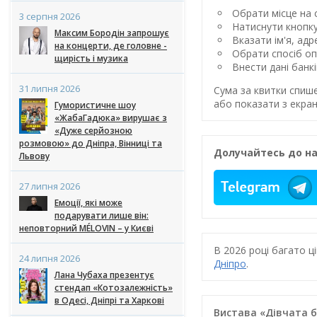
Обрати місце на с
3 серпня 2026
Натиснути кнопк
Максим Бородін запрошує
Вказати ім'я, ад
на концерти, де головне -
Обрати спосіб оп
щирість і музика
Внести дані банк
31 липня 2026
Сума за квитки спиш
або показати з екран
Гумористичне шоу
«ЖабаГадюка» вирушає з
«Дуже серйозною
розмовою» до Дніпра, Вінниці та
Долучайтесь до на
Львову
27 липня 2026
Емоції, які може
подарувати лише він:
неповторний MÉLOVIN – у Києві
В 2026 році багато 
24 липня 2026
Дніпро
.
Лана Чубаха презентує
стендап «Котозалежність»
в Одесі, Дніпрі та Харкові
Вистава «Дівчата б