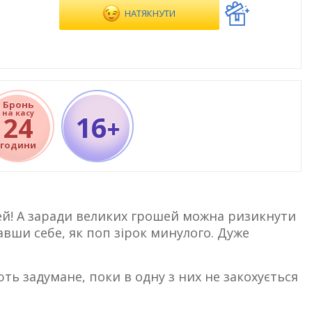
НАТЯКНУТИ
Бронь
на касу
16
24
+
години
шей! А заради великих грошей можна ризикнути
вши себе, як поп зірок минулого. Дуже
ть задумане, поки в одну з них не закохується