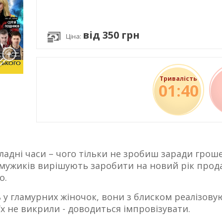
від 350 грн
Ціна:
Тривалість
01:40
ладні часи – чого тільки не зробиш заради гро
є мужиків вирішують заробити на новий рік прода
о.
у гламурних жіночок, вони з блиском реалізовую
їх не викрили - доводиться імпровізувати.