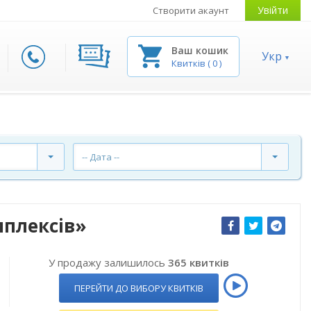
Увійти
Створити акаунт
Ваш кошик
Укр
Квитків
(
0
)
-- Дата --
мплексів»
У продажу залишилось
365 квитків
ПЕРЕЙТИ ДО ВИБОРУ КВИТКІВ