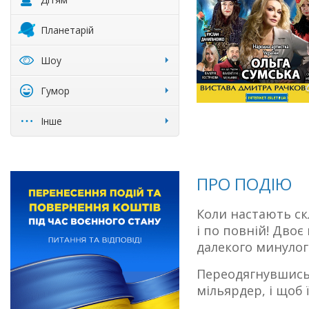
Планетарій
Шоу
Гумор
Інше
ПРО ПОДІЮ
Коли настають ск
і по повній! Дво
далекого минулог
Переодягнувшись 
мільярдер, і щоб 